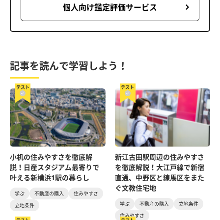
個人向け鑑定評価サービス
記事を読んで学習しよう！
テスト
テスト
小机の住みやすさを徹底解
新江古田駅周辺の住みやすさ
説！日産スタジアム最寄りで
を徹底解説！大江戸線で新宿
叶える新横浜1駅の暮らし
直通、中野区と練馬区をまた
ぐ文教住宅地
学ぶ
不動産の購入
住みやすさ
学ぶ
不動産の購入
立地条件
立地条件
住みやすさ