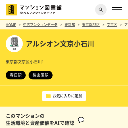
閉じ
探す
る
HOME
中古マンションデータ
東京都
東京都23区
文京区
ア
アルシオン文京小石川
東京都文京区小石川1
春日駅
後楽園駅
お気に入りに追加
このマンションの
生活環境と資産価値をAIで確認