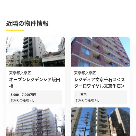
近隣の物件情報
東京都文京区
東京都文京区
オープンレジデンシア飯田
レジディア文京千石２＜ス
橋
ターロワイヤル文京千石＞
3,000～7,000万円
-～-万円
駅からの距離 9分
駅からの距離 4分