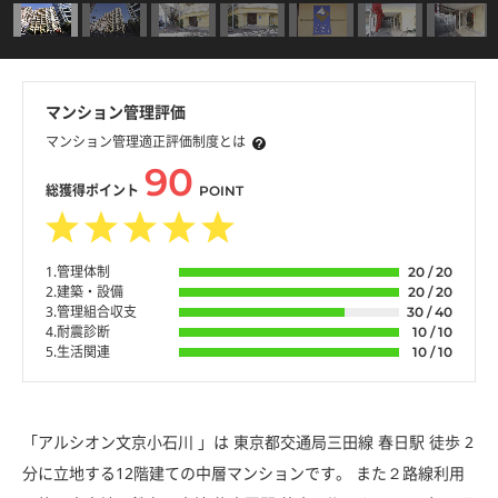
マンション管理評価
マンション管理適正評価制度とは
90
総獲得ポイント
POINT
1.管理体制
20 / 20
2.建築・設備
20 / 20
3.管理組合収支
30 / 40
4.耐震診断
10 / 10
5.生活関連
10 / 10
「アルシオン文京小石川 」は 東京都交通局三田線 春日駅 徒歩 2
分に立地する12階建ての中層マンションです。 また２路線利用