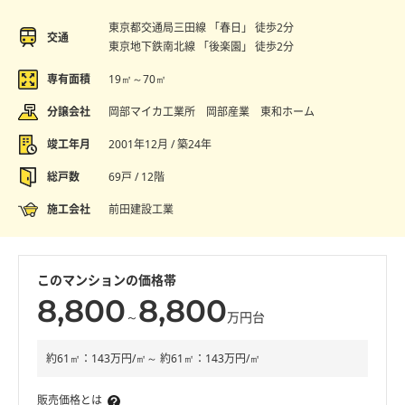
東京都交通局三田線 「春日」 徒歩2分
交通
東京地下鉄南北線 「後楽園」 徒歩2分
専有面積
19㎡～70㎡
分譲会社
岡部マイカ工業所 岡部産業 東和ホーム
竣工年月
2001年12月 / 築24年
総戸数
69戸 / 12階
施工会社
前田建設工業
このマンションの価格帯
8,800
8,800
～
万円台
約61㎡：143万円/㎡～ 約61㎡：143万円/㎡
販売価格とは