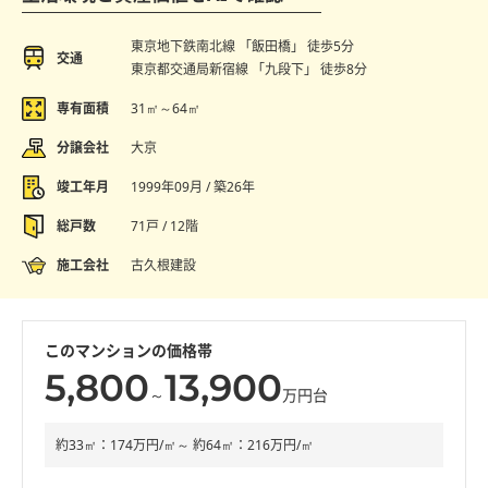
東京地下鉄南北線 「飯田橋」 徒歩5分
交通
東京都交通局新宿線 「九段下」 徒歩8分
専有面積
31㎡～64㎡
分譲会社
大京
竣工年月
1999年09月 / 築26年
総戸数
71戸 / 12階
施工会社
古久根建設
このマンションの価格帯
5,800
13,900
～
万円台
約33㎡：174万円/㎡～ 約64㎡：216万円/㎡