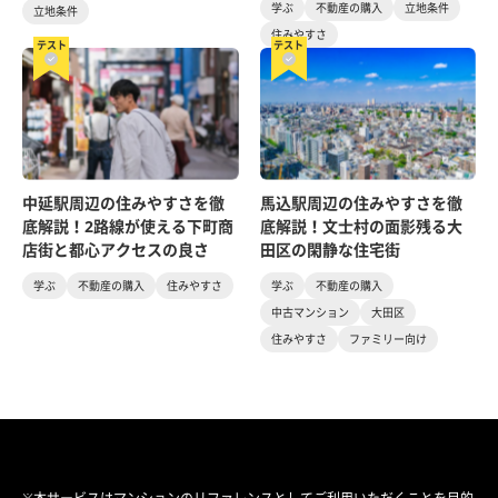
学ぶ
不動産の購入
立地条件
立地条件
住みやすさ
テスト
テスト
中延駅周辺の住みやすさを徹
馬込駅周辺の住みやすさを徹
底解説！2路線が使える下町商
底解説！文士村の面影残る大
店街と都心アクセスの良さ
田区の閑静な住宅街
学ぶ
不動産の購入
住みやすさ
学ぶ
不動産の購入
中古マンション
大田区
住みやすさ
ファミリー向け