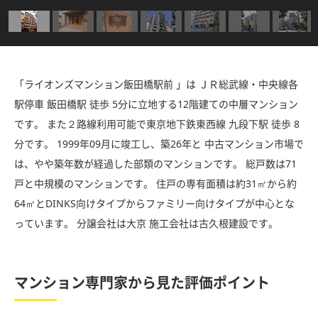
「ライオンズマンション飯田橋駅前 」は ＪＲ総武線・中央線各
駅停車 飯田橋駅 徒歩 5分に立地する12階建ての中層マンション
です。 また２路線利用可能で東京地下鉄東西線 九段下駅 徒歩 8
分です。 1999年09月に竣工し、築26年と 中古マンション市場で
は、やや築年数が経過した部類のマンションです。 総戸数は71
戸と中規模のマンションです。 住戸の専有面積は約31㎡から約
64㎡とDINKS向けタイプからファミリー向けタイプが中心とな
っています。 分譲会社は大京 施工会社は古久根建設です。
マンション専門家から見た評価ポイント