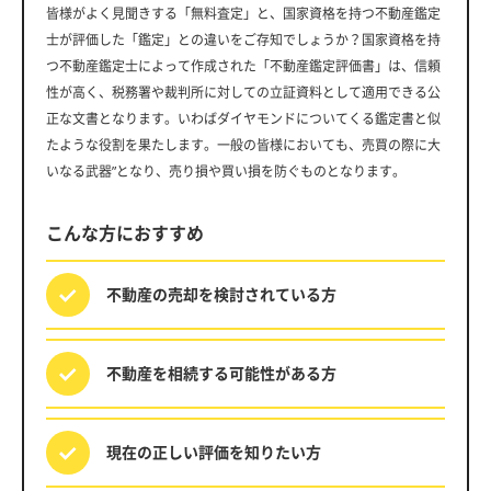
皆様がよく見聞きする「無料査定」と、国家資格を持つ不動産鑑定
士が評価した「鑑定」との違いをご存知でしょうか？国家資格を持
つ不動産鑑定士によって作成された「不動産鑑定評価書」は、信頼
性が高く、税務署や裁判所に対しての立証資料として適用できる公
正な文書となります。いわばダイヤモンドについてくる鑑定書と似
たような役割を果たします。一般の皆様においても、売買の際に大
いなる武器”となり、売り損や買い損を防ぐものとなります。
こんな方におすすめ
不動産の売却を
検討されている方
不動産を相続する
可能性がある方
現在の正しい評価を
知りたい方