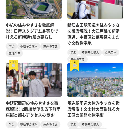
小机の住みやすさを徹底解
新江古田駅周辺の住みやすさ
説！日産スタジアム最寄りで
を徹底解説！大江戸線で新宿
叶える新横浜1駅の暮らし
直通、中野区と練馬区をまた
ぐ文教住宅地
学ぶ
不動産の購入
住みやすさ
学ぶ
不動産の購入
立地条件
立地条件
住みやすさ
テスト
テスト
中延駅周辺の住みやすさを徹
馬込駅周辺の住みやすさを徹
底解説！2路線が使える下町商
底解説！文士村の面影残る大
店街と都心アクセスの良さ
田区の閑静な住宅街
学ぶ
不動産の購入
住みやすさ
学ぶ
不動産の購入