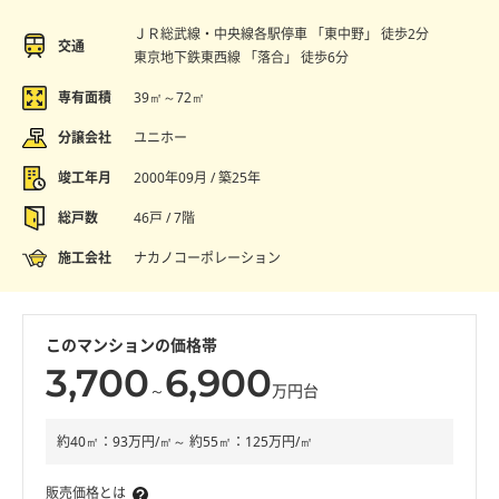
ＪＲ総武線・中央線各駅停車 「東中野」 徒歩2分
交通
東京地下鉄東西線 「落合」 徒歩6分
専有面積
39㎡～72㎡
分譲会社
ユニホー
竣工年月
2000年09月 / 築25年
総戸数
46戸 / 7階
施工会社
ナカノコーポレーション
このマンションの価格帯
3,700
6,900
～
万円台
約40㎡：93万円/㎡～ 約55㎡：125万円/㎡
販売価格とは