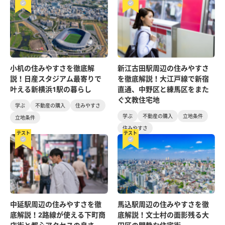
小机の住みやすさを徹底解
新江古田駅周辺の住みやすさ
説！日産スタジアム最寄りで
を徹底解説！大江戸線で新宿
叶える新横浜1駅の暮らし
直通、中野区と練馬区をまた
ぐ文教住宅地
学ぶ
不動産の購入
住みやすさ
学ぶ
不動産の購入
立地条件
立地条件
住みやすさ
テスト
テスト
中延駅周辺の住みやすさを徹
馬込駅周辺の住みやすさを徹
底解説！2路線が使える下町商
底解説！文士村の面影残る大