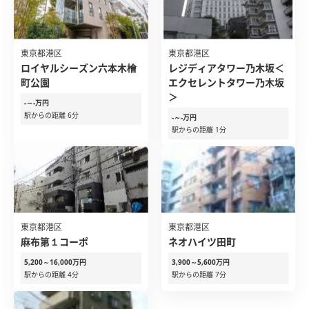
東京都港区
東京都港区
ロイヤルシーズン六本木檜
レジディアタワー乃木坂＜
町公園
エクセレントタワー乃木坂
＞
-～-万円
駅からの距離 6分
-～-万円
駅からの距離 1分
東京都港区
東京都港区
麻布第１コーポ
ネオハイツ田町
5,200～16,000万円
3,900～5,600万円
駅からの距離 4分
駅からの距離 7分