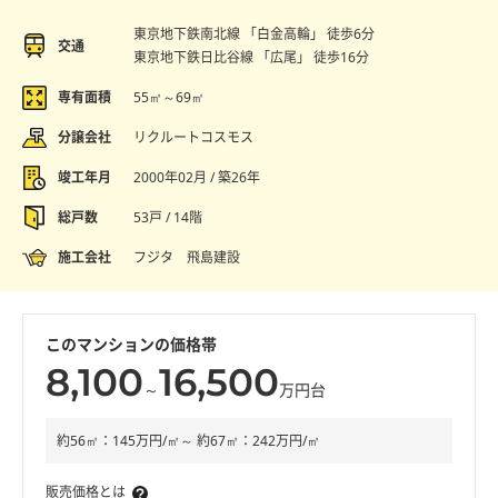
東京地下鉄南北線 「白金高輪」 徒歩6分
交通
東京地下鉄日比谷線 「広尾」 徒歩16分
専有面積
55㎡～69㎡
分譲会社
リクルートコスモス
竣工年月
2000年02月 / 築26年
総戸数
53戸 / 14階
施工会社
フジタ 飛島建設
このマンションの価格帯
8,100
16,500
～
万円台
約56㎡：145万円/㎡～ 約67㎡：242万円/㎡
販売価格とは