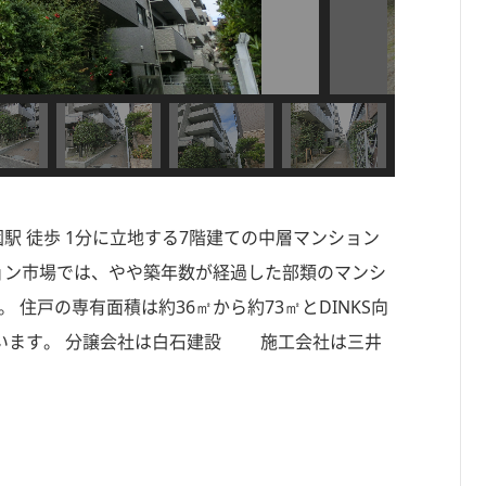
園駅 徒歩 1分に立地する7階建ての中層マンション
ンション市場では、やや築年数が経過した部類のマンシ
 住戸の専有面積は約36㎡から約73㎡とDINKS向
います。 分譲会社は白石建設 施工会社は三井