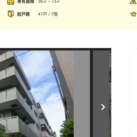
専有面積
36㎡～73㎡
総戸数
47戸 / 7階