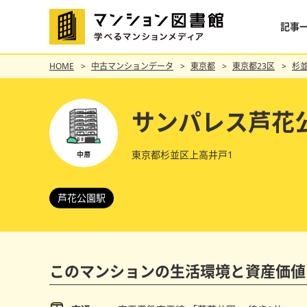
記事
HOME
中古マンションデータ
東京都
東京都23区
杉
サンパレス芦花
東京都杉並区上高井戸1
芦花公園駅
このマンションの
生活環境と資産価値