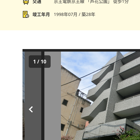
交通
京王電鉄京王線 「芦花公園」 徒歩1分
竣工年月
1998年07月 / 築28年
1
/
10