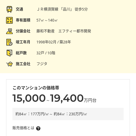
交通
ＪＲ横須賀線 「品川」 徒歩5分
専有面積
57㎡～140㎡
分譲会社
藤和不動産 エフティー都市開発
竣工年月
1998年02月 / 築28年
総戸数
32戸 / 10階
施工会社
フジタ
このマンションの価格帯
15,000
19,400
～
万円台
約84㎡：177万円/㎡～ 約84㎡：230万円/㎡
販売価格とは