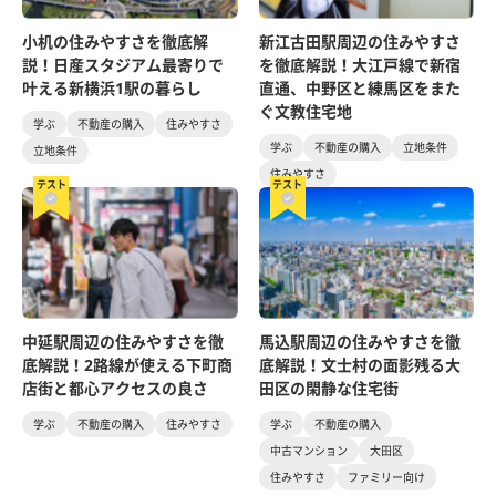
小机の住みやすさを徹底解
新江古田駅周辺の住みやすさ
説！日産スタジアム最寄りで
を徹底解説！大江戸線で新宿
叶える新横浜1駅の暮らし
直通、中野区と練馬区をまた
ぐ文教住宅地
学ぶ
不動産の購入
住みやすさ
学ぶ
不動産の購入
立地条件
立地条件
住みやすさ
テスト
テスト
中延駅周辺の住みやすさを徹
馬込駅周辺の住みやすさを徹
底解説！2路線が使える下町商
底解説！文士村の面影残る大
店街と都心アクセスの良さ
田区の閑静な住宅街
学ぶ
不動産の購入
住みやすさ
学ぶ
不動産の購入
中古マンション
大田区
住みやすさ
ファミリー向け