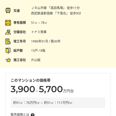
ＪＲ山手線 「高田馬場」 徒歩11分
交通
西武鉄道新宿線 「下落合」 徒歩9分
専有面積
51㎡～78㎡
分譲会社
トナミ商事
竣工年月
1996年01月 / 築30年
総戸数
15戸 / 8階
施工会社
片山組
このマンションの価格帯
3,900
5,700
～
万円台
約51㎡：76万円/㎡～ 約51㎡：111万円/㎡
販売価格とは