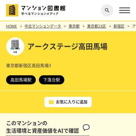
閉じ
探す
る
HOME
中古マンションデータ
東京都
東京都23区
新宿区
ア
アークステージ高田馬場
東京都新宿区高田馬場3
高田馬場駅
下落合駅
お気に入りに追加
このマンションの
生活環境と資産価値をAIで確認