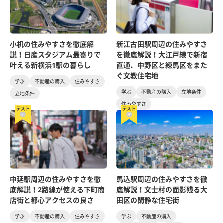
小机の住みやすさを徹底解
新江古田駅周辺の住みやすさ
説！日産スタジアム最寄りで
を徹底解説！大江戸線で新宿
叶える新横浜1駅の暮らし
直通、中野区と練馬区をまた
ぐ文教住宅地
学ぶ
不動産の購入
住みやすさ
学ぶ
不動産の購入
立地条件
立地条件
住みやすさ
テスト
テスト
中延駅周辺の住みやすさを徹
馬込駅周辺の住みやすさを徹
底解説！2路線が使える下町商
底解説！文士村の面影残る大
店街と都心アクセスの良さ
田区の閑静な住宅街
学ぶ
不動産の購入
住みやすさ
学ぶ
不動産の購入