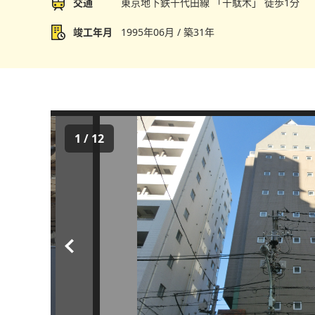
交通
東京地下鉄千代田線 「千駄木」 徒歩1分
竣工年月
1995年06月 / 築31年
1
/
12