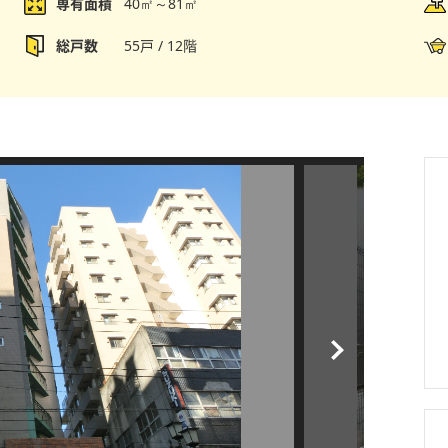
専有面積
40㎡～81㎡
総戸数
55戸 / 12階