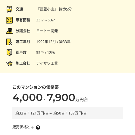
交通
「武蔵小山」 徒歩5分
専有面積
33㎡～50㎡
分譲会社
ヨートー開発
竣工年月
1992年12月 / 築33年
総戸数
55戸 / 12階
施工会社
アイサワ工業
このマンションの価格帯
4,000
7,900
～
万円台
約33㎡：121万円/㎡～ 約50㎡：157万円/㎡
販売価格とは