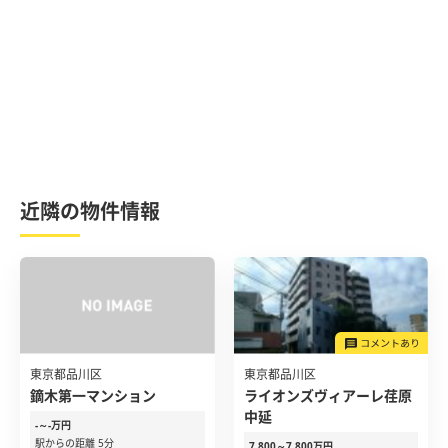
近隣の物件情報
東京都品川区
東京都品川区
鏑木第一マンション
ライオンズヴィアーレ荏原
中延
-～-万円
駅からの距離 5分
7,800～7,800万円