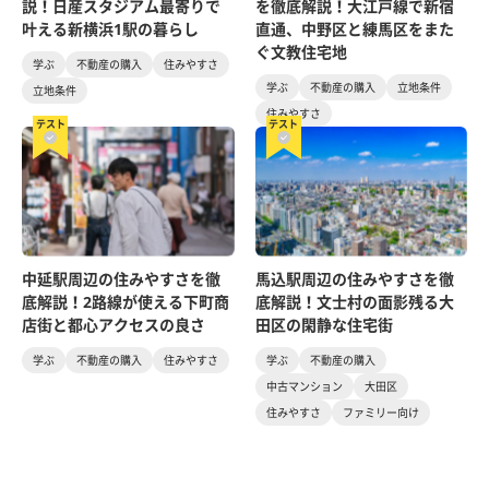
説！日産スタジアム最寄りで
を徹底解説！大江戸線で新宿
叶える新横浜1駅の暮らし
直通、中野区と練馬区をまた
ぐ文教住宅地
学ぶ
不動産の購入
住みやすさ
学ぶ
不動産の購入
立地条件
立地条件
住みやすさ
テスト
テスト
中延駅周辺の住みやすさを徹
馬込駅周辺の住みやすさを徹
底解説！2路線が使える下町商
底解説！文士村の面影残る大
店街と都心アクセスの良さ
田区の閑静な住宅街
学ぶ
不動産の購入
住みやすさ
学ぶ
不動産の購入
中古マンション
大田区
住みやすさ
ファミリー向け