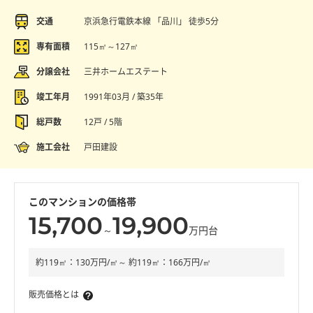
交通
京浜急行電鉄本線 「品川」 徒歩5分
専有面積
115㎡～127㎡
分譲会社
三井ホームエステート
竣工年月
1991年03月 / 築35年
総戸数
12戸 / 5階
施工会社
戸田建設
このマンションの価格帯
15,700
19,900
～
万円台
約119㎡：130万円/㎡～ 約119㎡：166万円/㎡
販売価格とは