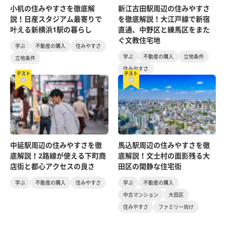
小机の住みやすさを徹底解
新江古田駅周辺の住みやすさ
説！日産スタジアム最寄りで
を徹底解説！大江戸線で新宿
叶える新横浜1駅の暮らし
直通、中野区と練馬区をまた
ぐ文教住宅地
学ぶ
不動産の購入
住みやすさ
学ぶ
不動産の購入
立地条件
立地条件
住みやすさ
テスト
テスト
中延駅周辺の住みやすさを徹
馬込駅周辺の住みやすさを徹
底解説！2路線が使える下町商
底解説！文士村の面影残る大
店街と都心アクセスの良さ
田区の閑静な住宅街
学ぶ
不動産の購入
住みやすさ
学ぶ
不動産の購入
中古マンション
大田区
住みやすさ
ファミリー向け