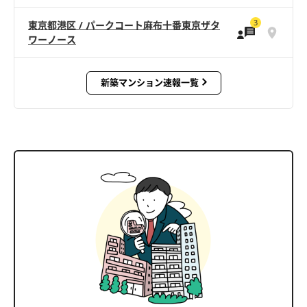
3
東京都港区 / パークコート麻布十番東京ザタ
ワーノース
新築マンション速報一覧