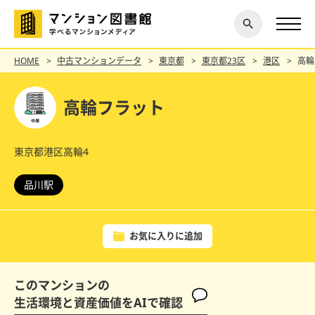
閉じ
探す
る
HOME
中古マンションデータ
東京都
東京都23区
港区
高輪
高輪フラット
東京都港区高輪4
品川駅
お気に入りに追加
このマンションの
生活環境と資産価値をAIで確認