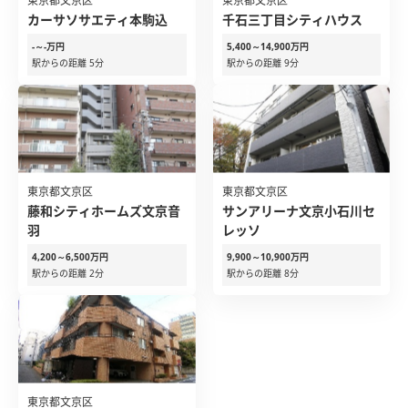
東京都文京区
東京都文京区
カーサソサエティ本駒込
千石三丁目シティハウス
-～-万円
5,400～14,900万円
駅からの距離 5分
駅からの距離 9分
東京都文京区
東京都文京区
藤和シティホームズ文京音
サンアリーナ文京小石川セ
羽
レッソ
4,200～6,500万円
9,900～10,900万円
駅からの距離 2分
駅からの距離 8分
東京都文京区