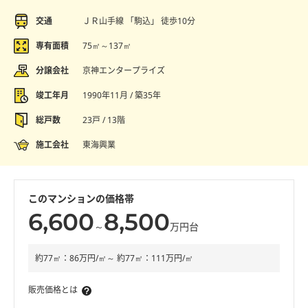
交通
ＪＲ山手線 「駒込」 徒歩10分
専有面積
75㎡～137㎡
分譲会社
京神エンタープライズ
竣工年月
1990年11月 / 築35年
総戸数
23戸 / 13階
施工会社
東海興業
このマンションの価格帯
6,600
8,500
～
万円台
約77㎡：86万円/㎡～ 約77㎡：111万円/㎡
販売価格とは