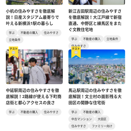
小机の住みやすさを徹底解
新江古田駅周辺の住みやすさ
説！日産スタジアム最寄りで
を徹底解説！大江戸線で新宿
叶える新横浜1駅の暮らし
直通、中野区と練馬区をまた
ぐ文教住宅地
学ぶ
不動産の購入
住みやすさ
学ぶ
不動産の購入
立地条件
立地条件
住みやすさ
テスト
テスト
中延駅周辺の住みやすさを徹
馬込駅周辺の住みやすさを徹
底解説！2路線が使える下町商
底解説！文士村の面影残る大
店街と都心アクセスの良さ
田区の閑静な住宅街
学ぶ
不動産の購入
住みやすさ
学ぶ
不動産の購入
中古マンション
大田区
住みやすさ
ファミリー向け