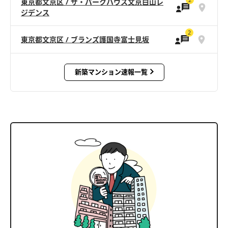
東京都文京区 / ザ・パークハウス文京白山レ
ジデンス
2
東京都文京区 / ブランズ護国寺富士見坂
新築マンション速報一覧