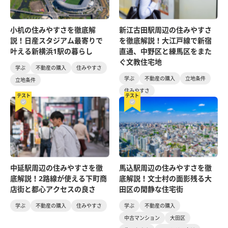
小机の住みやすさを徹底解
新江古田駅周辺の住みやすさ
説！日産スタジアム最寄りで
を徹底解説！大江戸線で新宿
叶える新横浜1駅の暮らし
直通、中野区と練馬区をまた
ぐ文教住宅地
学ぶ
不動産の購入
住みやすさ
学ぶ
不動産の購入
立地条件
立地条件
住みやすさ
テスト
テスト
中延駅周辺の住みやすさを徹
馬込駅周辺の住みやすさを徹
底解説！2路線が使える下町商
底解説！文士村の面影残る大
店街と都心アクセスの良さ
田区の閑静な住宅街
学ぶ
不動産の購入
住みやすさ
学ぶ
不動産の購入
中古マンション
大田区