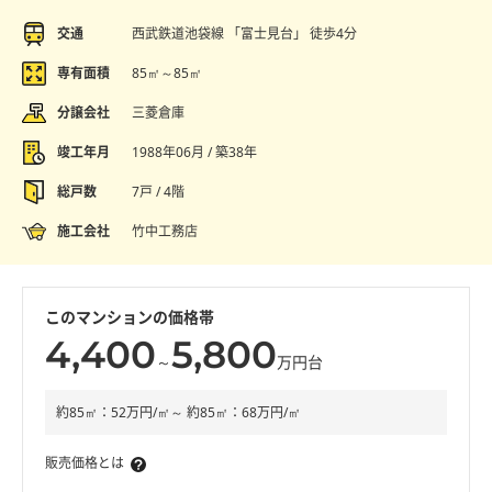
交通
西武鉄道池袋線 「富士見台」 徒歩4分
専有面積
85㎡～85㎡
分譲会社
三菱倉庫
竣工年月
1988年06月 / 築38年
総戸数
7戸 / 4階
施工会社
竹中工務店
このマンションの価格帯
4,400
5,800
～
万円台
約85㎡：52万円/㎡～ 約85㎡：68万円/㎡
販売価格とは