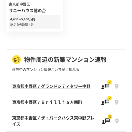
東京都中野区
サニーハウス鷺の台
4,400～5,800万円
駅からの距離 4分
物件周辺の新築マンション速報
建設中のマンション情報がいち早く知れる！
2
東京都中野区 / グランドシティタワー中野
2
東京都中野区 / Ｂｒｉｌｌｉａ方南町
3
東京都中野区 / ザ・パークハウス東中野プレ
イス