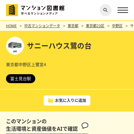
閉じ
探す
る
HOME
中古マンションデータ
東京都
東京都23区
中野区
サ
サニーハウス鷺の台
東京都中野区上鷺宮4
富士見台駅
お気に入りに追加
このマンションの
生活環境と資産価値をAIで確認