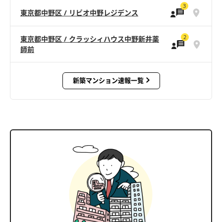
3
東京都中野区 / リビオ中野レジデンス
2
東京都中野区 / クラッシィハウス中野新井薬
師前
新築マンション速報一覧