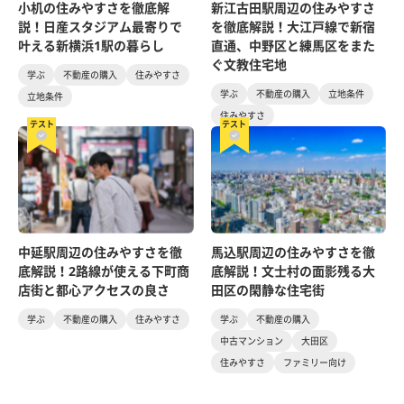
小机の住みやすさを徹底解
新江古田駅周辺の住みやすさ
説！日産スタジアム最寄りで
を徹底解説！大江戸線で新宿
叶える新横浜1駅の暮らし
直通、中野区と練馬区をまた
ぐ文教住宅地
学ぶ
不動産の購入
住みやすさ
学ぶ
不動産の購入
立地条件
立地条件
住みやすさ
テスト
テスト
中延駅周辺の住みやすさを徹
馬込駅周辺の住みやすさを徹
底解説！2路線が使える下町商
底解説！文士村の面影残る大
店街と都心アクセスの良さ
田区の閑静な住宅街
学ぶ
不動産の購入
住みやすさ
学ぶ
不動産の購入
中古マンション
大田区
住みやすさ
ファミリー向け