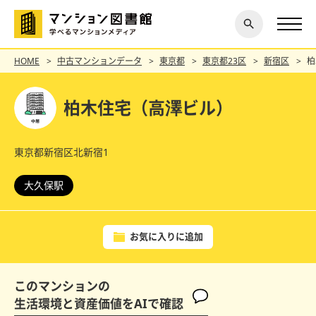
閉じ
探す
る
HOME
中古マンションデータ
東京都
東京都23区
新宿区
柏
柏木住宅（高澤ビル）
東京都新宿区北新宿1
大久保駅
お気に入りに追加
このマンションの
生活環境と資産価値をAIで確認