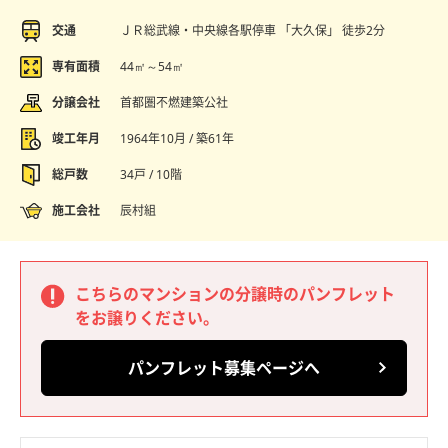
交通
ＪＲ総武線・中央線各駅停車 「大久保」 徒歩2分
専有面積
44㎡～54㎡
分譲会社
首都圏不燃建築公社
竣工年月
1964年10月 / 築61年
総戸数
34戸 / 10階
施工会社
辰村組
こちらのマンションの分譲時のパンフレット
をお譲りください。
パンフレット募集ページへ