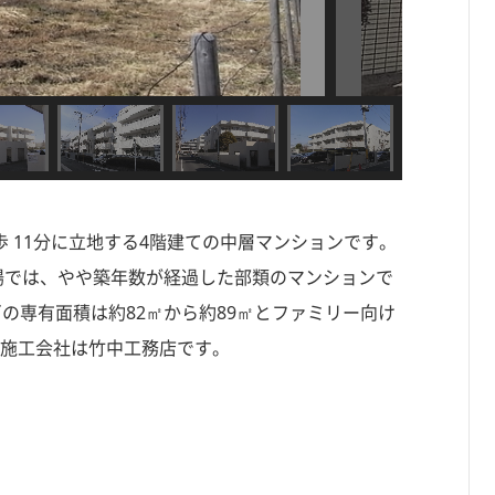
歩 11分に立地する4階建ての中層マンションです。
ン市場では、やや築年数が経過した部類のマンションで
戸の専有面積は約82㎡から約89㎡とファミリー向け
 施工会社は竹中工務店です。