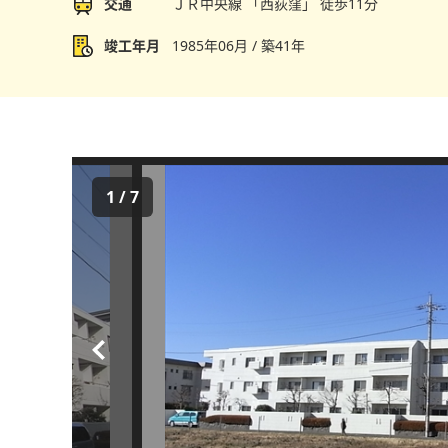
交通
ＪＲ中央線 「西荻窪」 徒歩11分
竣工年月
1985年06月 / 築41年
1
/
7