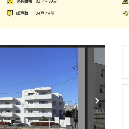
専有面積
82㎡～89㎡
総戸数
34戸 / 4階