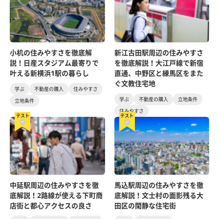
小机の住みやすさを徹底解
新江古田駅周辺の住みやすさ
説！日産スタジアム最寄りで
を徹底解説！大江戸線で新宿
叶える新横浜1駅の暮らし
直通、中野区と練馬区をまた
ぐ文教住宅地
学ぶ
不動産の購入
住みやすさ
学ぶ
不動産の購入
立地条件
立地条件
住みやすさ
テスト
テスト
中延駅周辺の住みやすさを徹
馬込駅周辺の住みやすさを徹
底解説！2路線が使える下町商
底解説！文士村の面影残る大
店街と都心アクセスの良さ
田区の閑静な住宅街