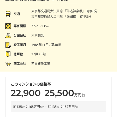
東京都交通局大江戸線 「牛込神楽坂」 徒歩6分
交通
東京都交通局大江戸線 「飯田橋」 徒歩8分
専有面積
77㎡～135㎡
分譲会社
大京観光
竣工年月
1985年11月 / 築40年
総戸数
27戸 / 5階
施工会社
前田建設工業
このマンションの価格帯
22,900
25,500
～
万円台
約135㎡：168万円/㎡～ 約135㎡：187万円/㎡