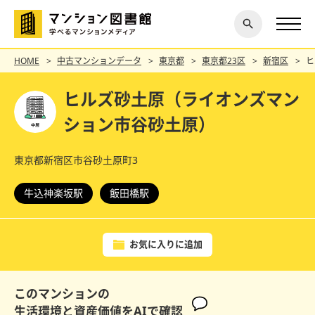
閉じ
探す
る
HOME
中古マンションデータ
東京都
東京都23区
新宿区
ヒ
ヒルズ砂土原（ライオンズマン
ション市谷砂土原）
東京都新宿区市谷砂土原町3
牛込神楽坂駅
飯田橋駅
お気に入りに追加
このマンションの
生活環境と資産価値をAIで確認