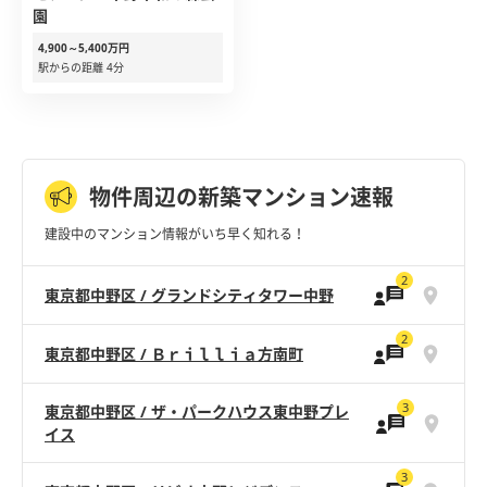
園
4,900～5,400万円
駅からの距離 4分
物件周辺の新築マンション速報
建設中のマンション情報がいち早く知れる！
2
東京都中野区 / グランドシティタワー中野
2
東京都中野区 / Ｂｒｉｌｌｉａ方南町
3
東京都中野区 / ザ・パークハウス東中野プレ
イス
3