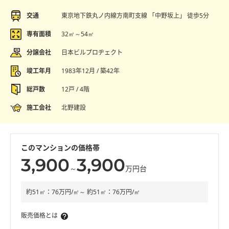
交通
東京地下鉄丸ノ内線方南町支線 「中野坂上」 徒歩5分
専有面積
32㎡～54㎡
分譲会社
日本ビルプロヂェクト
竣工年月
1983年12月 / 築42年
総戸数
12戸 / 4階
施工会社
北野建設
このマンションの価格帯
3,900
3,900
～
万円台
約51㎡：76万円/㎡～ 約51㎡：76万円/㎡
販売価格とは