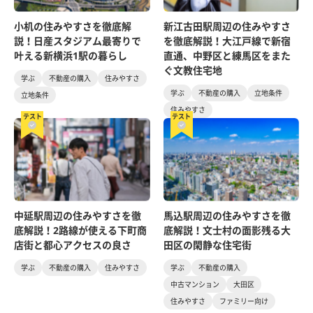
小机の住みやすさを徹底解
新江古田駅周辺の住みやすさ
説！日産スタジアム最寄りで
を徹底解説！大江戸線で新宿
叶える新横浜1駅の暮らし
直通、中野区と練馬区をまた
ぐ文教住宅地
学ぶ
不動産の購入
住みやすさ
学ぶ
不動産の購入
立地条件
立地条件
住みやすさ
テスト
テスト
中延駅周辺の住みやすさを徹
馬込駅周辺の住みやすさを徹
底解説！2路線が使える下町商
底解説！文士村の面影残る大
店街と都心アクセスの良さ
田区の閑静な住宅街
学ぶ
不動産の購入
住みやすさ
学ぶ
不動産の購入
中古マンション
大田区
住みやすさ
ファミリー向け