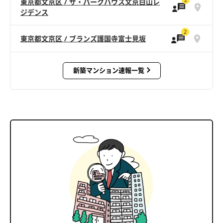
東京都文京区 / ザ・パークハウス文京白山レ
ジデンス
2
東京都文京区 / ブランズ護国寺富士見坂
新築マンション速報一覧