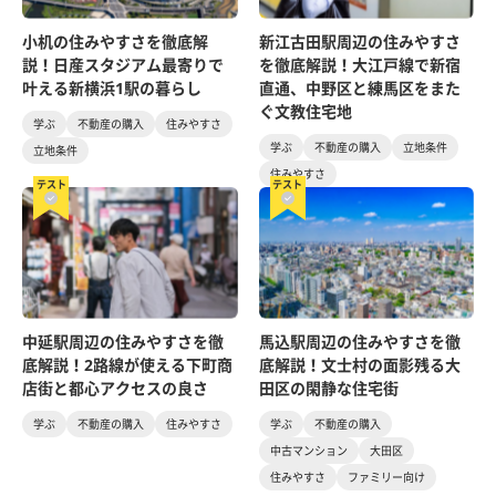
小机の住みやすさを徹底解
新江古田駅周辺の住みやすさ
説！日産スタジアム最寄りで
を徹底解説！大江戸線で新宿
叶える新横浜1駅の暮らし
直通、中野区と練馬区をまた
ぐ文教住宅地
学ぶ
不動産の購入
住みやすさ
学ぶ
不動産の購入
立地条件
立地条件
住みやすさ
テスト
テスト
中延駅周辺の住みやすさを徹
馬込駅周辺の住みやすさを徹
底解説！2路線が使える下町商
底解説！文士村の面影残る大
店街と都心アクセスの良さ
田区の閑静な住宅街
学ぶ
不動産の購入
住みやすさ
学ぶ
不動産の購入
中古マンション
大田区
住みやすさ
ファミリー向け