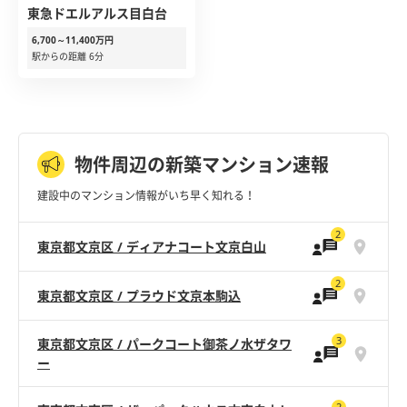
東急ドエルアルス目白台
6,700～11,400万円
駅からの距離 6分
物件周辺の新築マンション速報
建設中のマンション情報がいち早く知れる！
2
東京都文京区 / ディアナコート文京白山
2
東京都文京区 / プラウド文京本駒込
3
東京都文京区 / パークコート御茶ノ水ザタワ
ー
2