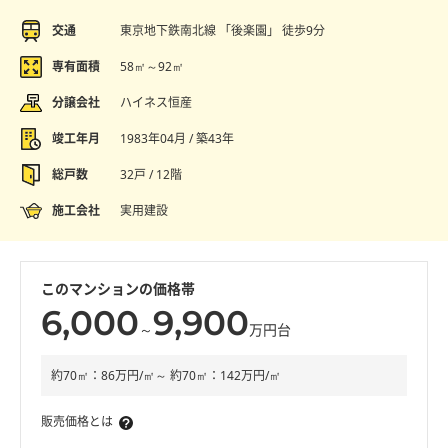
交通
東京地下鉄南北線 「後楽園」 徒歩9分
専有面積
58㎡～92㎡
分譲会社
ハイネス恒産
竣工年月
1983年04月 / 築43年
総戸数
32戸 / 12階
施工会社
実用建設
このマンションの価格帯
6,000
9,900
～
万円台
約70㎡：86万円/㎡～ 約70㎡：142万円/㎡
販売価格とは