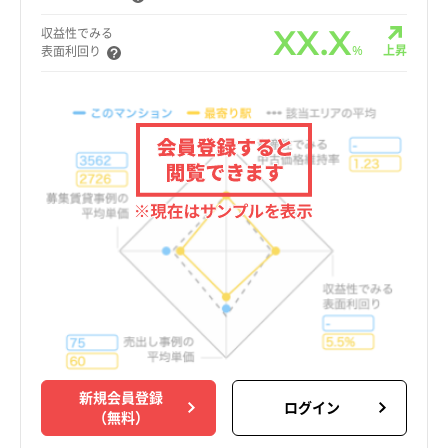
XX.X
収益性でみる
%
上昇
表面利回り
新規会員登録
ログイン
（無料）