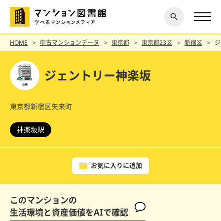
閉じ
探す
る
HOME
中古マンションデータ
東京都
東京都23区
新宿区
ジ
ジェントリー神楽坂
東京都新宿区矢来町
神楽坂駅
お気に入りに追加
このマンションの
生活環境と資産価値をAIで確認