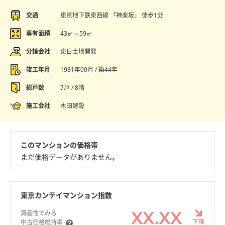
交通
東京地下鉄東西線 「神楽坂」 徒歩1分
専有面積
43㎡～59㎡
分譲会社
東日土地開発
竣工年月
1981年09月 / 築44年
総戸数
7戸 / 8階
施工会社
木田建設
このマンションの価格帯
まだ価格データがありません。
東京カンテイマンション指数
XX.XX
資産性でみる
下降
中古価格維持率