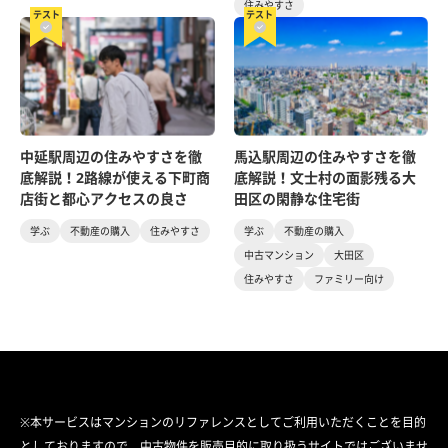
住みやすさ
テスト
テスト
中延駅周辺の住みやすさを徹
馬込駅周辺の住みやすさを徹
底解説！2路線が使える下町商
底解説！文士村の面影残る大
店街と都心アクセスの良さ
田区の閑静な住宅街
学ぶ
不動産の購入
住みやすさ
学ぶ
不動産の購入
中古マンション
大田区
住みやすさ
ファミリー向け
※本サービスはマンションのリファレンスとしてご利用いただくことを目的
としておりますので、中古物件を販売目的に取り扱うサイトではございませ