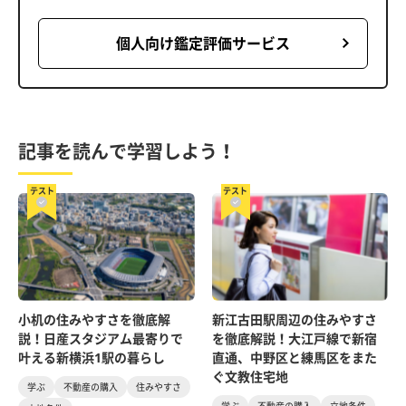
個人向け鑑定評価サービス
記事を読んで学習しよう！
テスト
テスト
小机の住みやすさを徹底解
新江古田駅周辺の住みやすさ
説！日産スタジアム最寄りで
を徹底解説！大江戸線で新宿
叶える新横浜1駅の暮らし
直通、中野区と練馬区をまた
ぐ文教住宅地
学ぶ
不動産の購入
住みやすさ
学ぶ
不動産の購入
立地条件