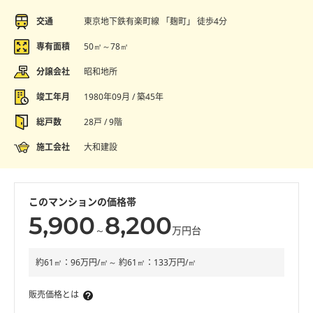
交通
東京地下鉄有楽町線 「麹町」 徒歩4分
専有面積
50㎡～78㎡
分譲会社
昭和地所
竣工年月
1980年09月 / 築45年
総戸数
28戸 / 9階
施工会社
大和建設
このマンションの価格帯
5,900
8,200
～
万円台
約61㎡：96万円/㎡～ 約61㎡：133万円/㎡
販売価格とは