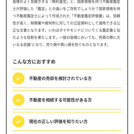
皆様がよく見聞きする「無料査定」と、国家資格を持つ不動産鑑定
士が評価した「鑑定」との違いをご存知でしょうか？国家資格を持
つ不動産鑑定士によって作成された「不動産鑑定評価書」は、信頼
性が高く、税務署や裁判所に対しての立証資料として適用できる公
正な文書となります。いわばダイヤモンドについてくる鑑定書と似
たような役割を果たします。一般の皆様においても、売買の際に大
いなる武器”となり、売り損や買い損を防ぐものとなります。
こんな方におすすめ
不動産の売却を
検討されている方
不動産を相続する
可能性がある方
現在の正しい評価を
知りたい方