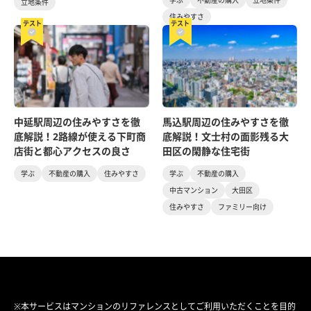
立地条件
住みやすさ
テスト
テスト
中延駅周辺の住みやすさを徹
馬込駅周辺の住みやすさを徹
底解説！2路線が使える下町商
底解説！文士村の面影残る大
店街と都心アクセスの良さ
田区の閑静な住宅街
学ぶ
不動産の購入
住みやすさ
学ぶ
不動産の購入
中古マンション
大田区
住みやすさ
ファミリー向け
※本サービスはマンションのリファレンスとしてご利用いただくことを目的