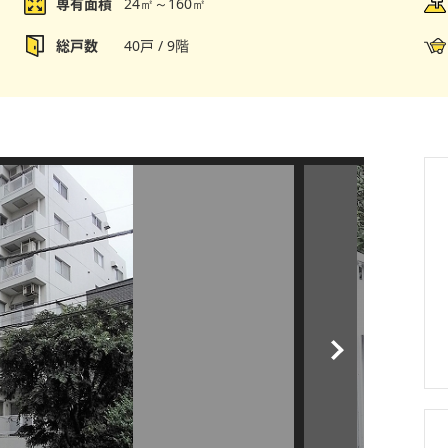
専有面積
24㎡～160㎡
総戸数
40戸 / 9階