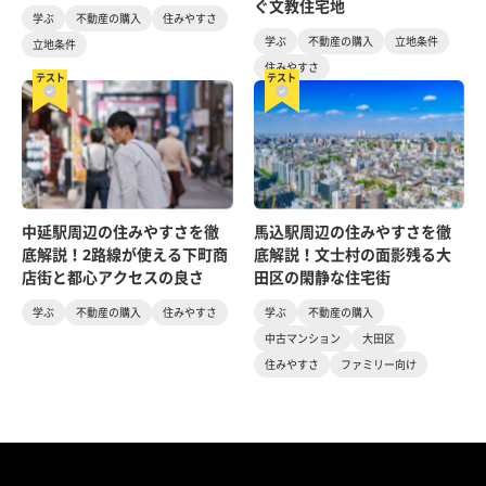
ぐ文教住宅地
学ぶ
不動産の購入
住みやすさ
学ぶ
不動産の購入
立地条件
立地条件
住みやすさ
テスト
テスト
中延駅周辺の住みやすさを徹
馬込駅周辺の住みやすさを徹
底解説！2路線が使える下町商
底解説！文士村の面影残る大
店街と都心アクセスの良さ
田区の閑静な住宅街
学ぶ
不動産の購入
住みやすさ
学ぶ
不動産の購入
中古マンション
大田区
住みやすさ
ファミリー向け