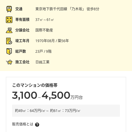
交通
東京地下鉄千代田線 「乃木坂」 徒歩8分
専有面積
37㎡～61㎡
分譲会社
国際不動産
竣工年月
1970年08月 / 築56年
総戸数
23戸 / 9階
施工会社
日鐵工業
このマンションの価格帯
3,100
4,500
～
万円台
約49㎡：64万円/㎡～ 約61㎡：73万円/㎡
販売価格とは