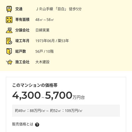
交通
ＪＲ山手線 「目白」 徒歩5分
専有面積
48㎡～58㎡
分譲会社
日綿実業
竣工年月
1973年06月 / 築53年
総戸数
56戸 / 10階
施工会社
大木建設
このマンションの価格帯
4,300
5,700
～
万円台
約49㎡：88万円/㎡～ 約52㎡：109万円/㎡
販売価格とは