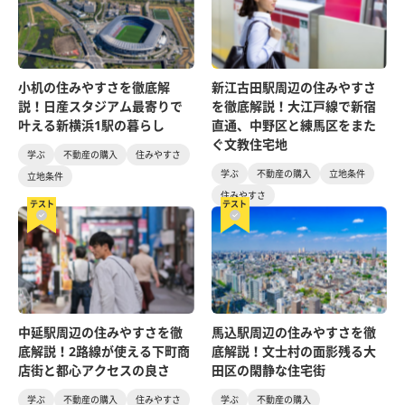
小机の住みやすさを徹底解
新江古田駅周辺の住みやすさ
説！日産スタジアム最寄りで
を徹底解説！大江戸線で新宿
叶える新横浜1駅の暮らし
直通、中野区と練馬区をまた
ぐ文教住宅地
学ぶ
不動産の購入
住みやすさ
学ぶ
不動産の購入
立地条件
立地条件
住みやすさ
テスト
テスト
中延駅周辺の住みやすさを徹
馬込駅周辺の住みやすさを徹
底解説！2路線が使える下町商
底解説！文士村の面影残る大
店街と都心アクセスの良さ
田区の閑静な住宅街
学ぶ
不動産の購入
住みやすさ
学ぶ
不動産の購入