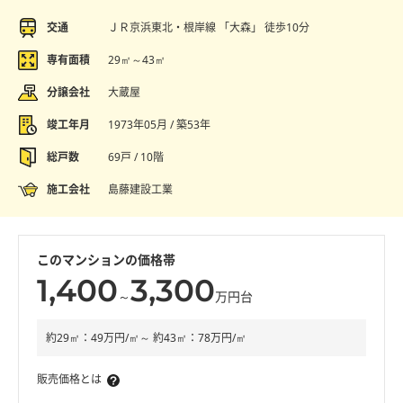
交通
ＪＲ京浜東北・根岸線 「大森」 徒歩10分
専有面積
29㎡～43㎡
分譲会社
大蔵屋
竣工年月
1973年05月 / 築53年
総戸数
69戸 / 10階
施工会社
島藤建設工業
このマンションの価格帯
1,400
3,300
～
万円台
約29㎡：49万円/㎡～ 約43㎡：78万円/㎡
販売価格とは