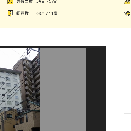
専有面積
34㎡～97㎡
総戸数
68戸 / 11階