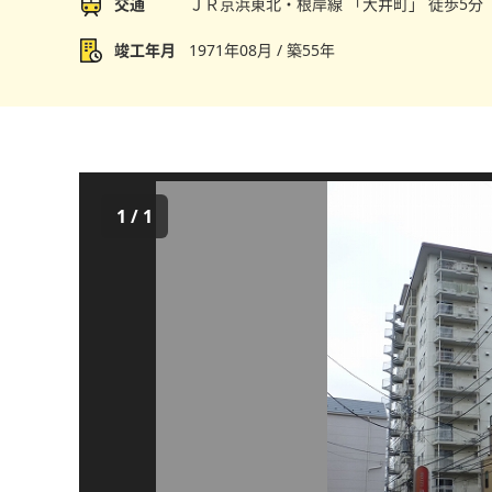
交通
ＪＲ京浜東北・根岸線 「大井町」 徒歩5分
竣工年月
1971年08月 / 築55年
1
/
1