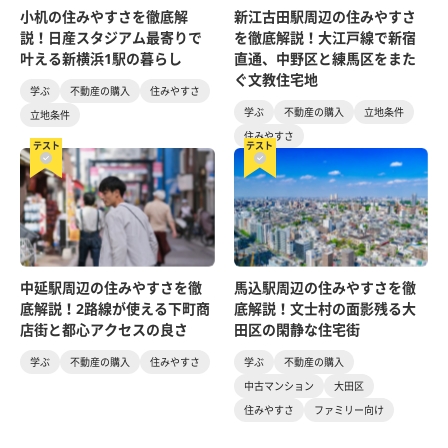
小机の住みやすさを徹底解
新江古田駅周辺の住みやすさ
説！日産スタジアム最寄りで
を徹底解説！大江戸線で新宿
叶える新横浜1駅の暮らし
直通、中野区と練馬区をまた
ぐ文教住宅地
学ぶ
不動産の購入
住みやすさ
学ぶ
不動産の購入
立地条件
立地条件
住みやすさ
テスト
テスト
中延駅周辺の住みやすさを徹
馬込駅周辺の住みやすさを徹
底解説！2路線が使える下町商
底解説！文士村の面影残る大
店街と都心アクセスの良さ
田区の閑静な住宅街
学ぶ
不動産の購入
住みやすさ
学ぶ
不動産の購入
中古マンション
大田区
住みやすさ
ファミリー向け