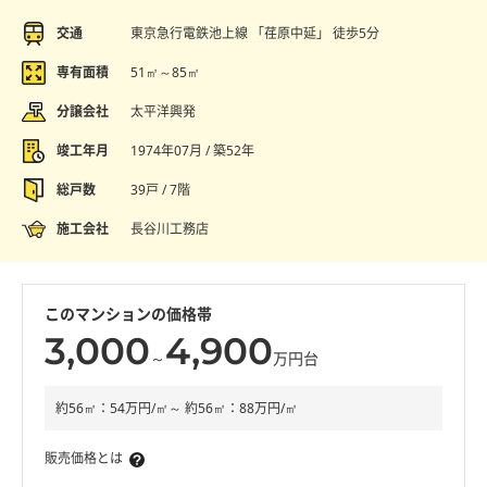
交通
東京急行電鉄池上線 「荏原中延」 徒歩5分
専有面積
51㎡～85㎡
分譲会社
太平洋興発
竣工年月
1974年07月 / 築52年
総戸数
39戸 / 7階
施工会社
長谷川工務店
このマンションの価格帯
3,000
4,900
～
万円台
約56㎡：54万円/㎡～ 約56㎡：88万円/㎡
販売価格とは