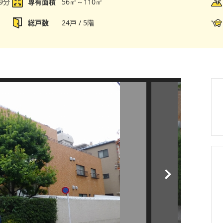
9分
専有面積
56㎡～110㎡
総戸数
24戸 / 5階