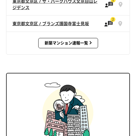
東京都文京区 / ザ・パークハウス文京白山レ
ジデンス
2
東京都文京区 / ブランズ護国寺富士見坂
新築マンション速報一覧