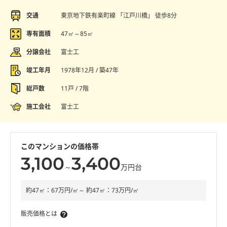
交通
東京地下鉄有楽町線 「江戸川橋」 徒歩8分
専有面積
47㎡～85㎡
分譲会社
富士工
竣工年月
1978年12月 / 築47年
総戸数
11戸 / 7階
施工会社
富士工
このマンションの価格帯
3,100
3,400
～
万円台
約47㎡：67万円/㎡～ 約47㎡：73万円/㎡
販売価格とは