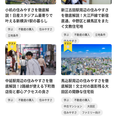
小机の住みやすさを徹底解
新江古田駅周辺の住みやすさ
説！日産スタジアム最寄りで
を徹底解説！大江戸線で新宿
叶える新横浜1駅の暮らし
直通、中野区と練馬区をまた
ぐ文教住宅地
学ぶ
不動産の購入
住みやすさ
学ぶ
不動産の購入
立地条件
立地条件
住みやすさ
テスト
テスト
中延駅周辺の住みやすさを徹
馬込駅周辺の住みやすさを徹
底解説！2路線が使える下町商
底解説！文士村の面影残る大
店街と都心アクセスの良さ
田区の閑静な住宅街
学ぶ
不動産の購入
住みやすさ
学ぶ
不動産の購入
中古マンション
大田区
住みやすさ
ファミリー向け