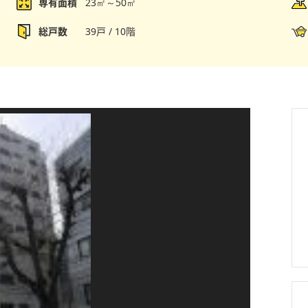
専有面積
23㎡～50㎡
総戸数
39戸 / 10階