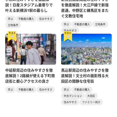
説！日産スタジアム最寄りで
を徹底解説！大江戸線で新宿
叶える新横浜1駅の暮らし
直通、中野区と練馬区をまた
ぐ文教住宅地
学ぶ
不動産の購入
住みやすさ
学ぶ
不動産の購入
立地条件
立地条件
住みやすさ
テスト
テスト
中延駅周辺の住みやすさを徹
馬込駅周辺の住みやすさを徹
底解説！2路線が使える下町商
底解説！文士村の面影残る大
店街と都心アクセスの良さ
田区の閑静な住宅街
学ぶ
不動産の購入
住みやすさ
学ぶ
不動産の購入
中古マンション
大田区
住みやすさ
ファミリー向け