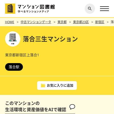
閉じ
探す
る
HOME
中古マンションデータ
東京都
東京都23区
新宿区
落
落合三生マンション
東京都新宿区上落合1
落合駅
お気に入りに追加
このマンションの
生活環境と資産価値をAIで確認