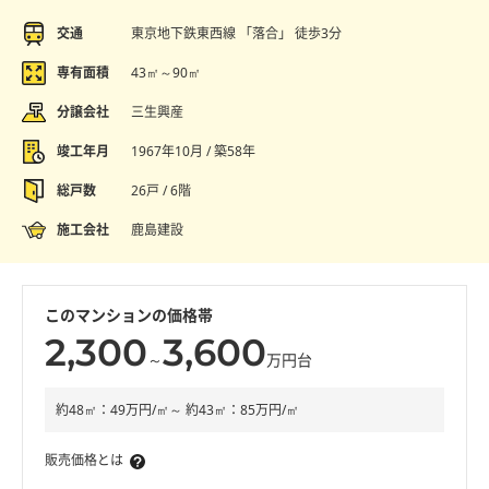
交通
東京地下鉄東西線 「落合」 徒歩3分
専有面積
43㎡～90㎡
分譲会社
三生興産
竣工年月
1967年10月 / 築58年
総戸数
26戸 / 6階
施工会社
鹿島建設
このマンションの価格帯
2,300
3,600
～
万円台
約48㎡：49万円/㎡～ 約43㎡：85万円/㎡
販売価格とは