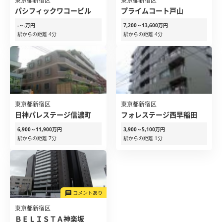
東京都新宿区
東京都新宿区
パシフィックワコービル
プライムコート戸山
-～-万円
7,200～13,600万円
駅からの距離 4分
駅からの距離 4分
東京都新宿区
東京都新宿区
日神パレステージ信濃町
フォレステージ西早稲田
6,900～11,900万円
3,900～5,100万円
駅からの距離 7分
駅からの距離 1分
東京都新宿区
ＢＥＬＩＳＴＡ神楽坂