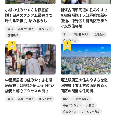
小机の住みやすさを徹底解
新江古田駅周辺の住みやすさ
説！日産スタジアム最寄りで
を徹底解説！大江戸線で新宿
叶える新横浜1駅の暮らし
直通、中野区と練馬区をまた
ぐ文教住宅地
学ぶ
不動産の購入
住みやすさ
学ぶ
不動産の購入
立地条件
立地条件
住みやすさ
テスト
テスト
中延駅周辺の住みやすさを徹
馬込駅周辺の住みやすさを徹
底解説！2路線が使える下町商
底解説！文士村の面影残る大
店街と都心アクセスの良さ
田区の閑静な住宅街
学ぶ
不動産の購入
住みやすさ
学ぶ
不動産の購入
中古マンション
大田区
住みやすさ
ファミリー向け