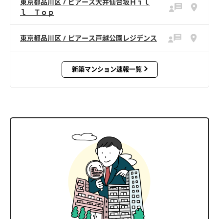
東京都品川区 / ピアース大井仙台坂Ｈｉｌ
ｌ Ｔｏｐ
東京都品川区 / ピアース戸越公園レジデンス
新築マンション速報一覧