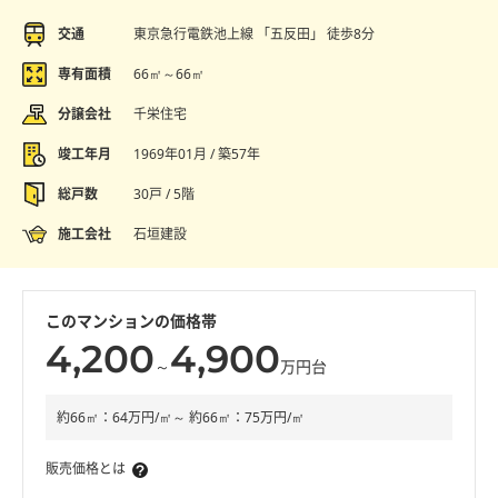
交通
東京急行電鉄池上線 「五反田」 徒歩8分
専有面積
66㎡～66㎡
分譲会社
千栄住宅
竣工年月
1969年01月 / 築57年
総戸数
30戸 / 5階
施工会社
石垣建設
このマンションの価格帯
4,200
4,900
～
万円台
約66㎡：64万円/㎡～ 約66㎡：75万円/㎡
販売価格とは