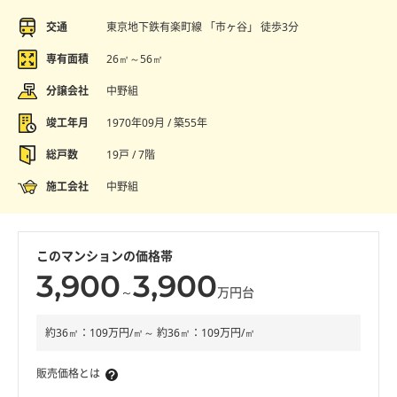
交通
東京地下鉄有楽町線 「市ヶ谷」 徒歩3分
専有面積
26㎡～56㎡
分譲会社
中野組
竣工年月
1970年09月 / 築55年
総戸数
19戸 / 7階
施工会社
中野組
このマンションの価格帯
3,900
3,900
～
万円台
約36㎡：109万円/㎡～ 約36㎡：109万円/㎡
販売価格とは