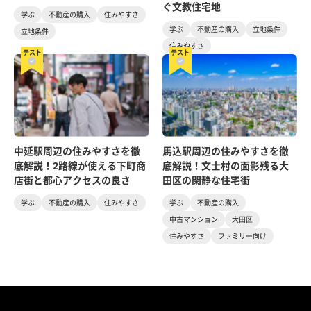
ぐ文教住宅地
学ぶ
不動産の購入
住みやすさ
学ぶ
不動産の購入
立地条件
立地条件
住みやすさ
テスト
テスト
中延駅周辺の住みやすさを徹
馬込駅周辺の住みやすさを徹
底解説！2路線が使える下町商
底解説！文士村の面影残る大
店街と都心アクセスの良さ
田区の閑静な住宅街
学ぶ
不動産の購入
住みやすさ
学ぶ
不動産の購入
中古マンション
大田区
住みやすさ
ファミリー向け