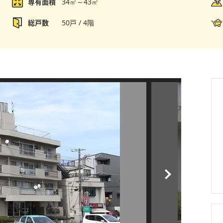
専有面積
34㎡～43㎡
総戸数
50戸 / 4階