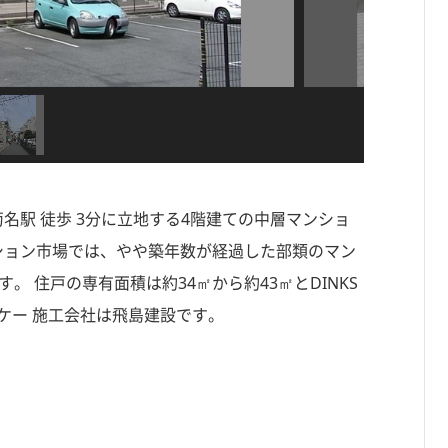
菊名駅 徒歩 3分に立地する4階建ての中層マンショ
マンション市場では、やや築年数が経過した部類のマン
。 住戸の専有面積は約34㎡から約43㎡とDINKS
ケー 施工会社は飛島建設です。