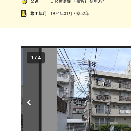
交通
ＪＲ横浜線 「菊名」 徒歩3分
竣工年月
1974年01月 / 築52年
1
/
4