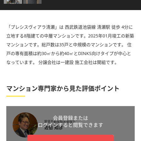
「プレシスヴィアラ清瀬」は 西武鉄道池袋線 清瀬駅 徒歩 4分に
立地する8階建ての中層マンションです。2025年01月竣工の新築
マンションです。総戸数は35戸と中規模のマンションです。 住
戸の専有面積は約30㎡から約40㎡とDINKS向けタイプが中心と
なっています。 分譲会社は一建設 施工会社は関組です。
マンション専門家から見た評価ポイント
会員登録または
賃貸不動産経営管理士
ログインすると閲覧できます
佐伯 知彦