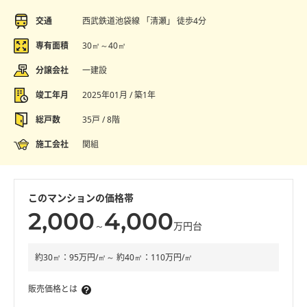
交通
西武鉄道池袋線 「清瀬」 徒歩4分
専有面積
30㎡～40㎡
分譲会社
一建設
竣工年月
2025年01月 / 築1年
総戸数
35戸 / 8階
施工会社
関組
このマンションの価格帯
2,000
4,000
～
万円台
約30㎡：95万円/㎡～ 約40㎡：110万円/㎡
販売価格とは