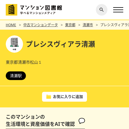
閉じ
探す
る
HOME
中古マンションデータ
東京都
清瀬市
プレシスヴィアラ
プレシスヴィアラ清瀬
東京都清瀬市松山１
清瀬駅
お気に入りに追加
このマンションの
生活環境と資産価値をAIで確認