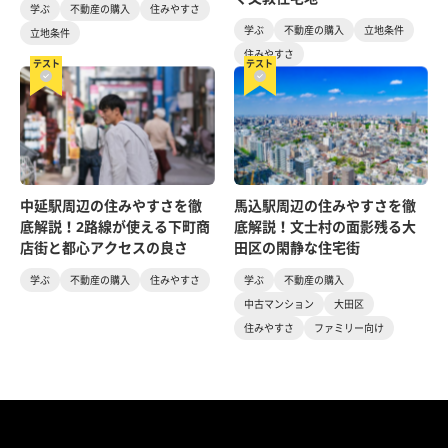
学ぶ
不動産の購入
住みやすさ
学ぶ
不動産の購入
立地条件
立地条件
住みやすさ
テスト
テスト
中延駅周辺の住みやすさを徹
馬込駅周辺の住みやすさを徹
底解説！2路線が使える下町商
底解説！文士村の面影残る大
店街と都心アクセスの良さ
田区の閑静な住宅街
学ぶ
不動産の購入
住みやすさ
学ぶ
不動産の購入
中古マンション
大田区
住みやすさ
ファミリー向け