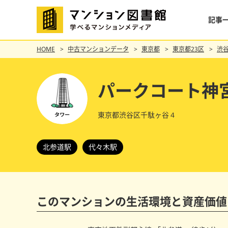
記事
HOME
中古マンションデータ
東京都
東京都23区
渋
パークコート神
東京都渋谷区千駄ヶ谷４
北参道駅
代々木駅
このマンションの
生活環境と資産価値