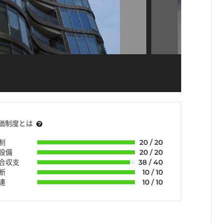
価制度とは
制
20 / 20
・設備
20 / 20
組合収支
38 / 40
断
10 / 10
連
10 / 10