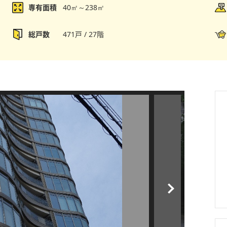
専有面積
40㎡～238㎡
総戸数
471戸 / 27階