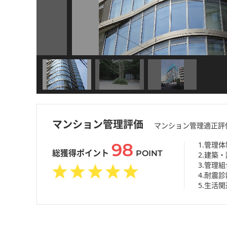
マンション管理評価
マンション管理適正評
98
1.管理体
総獲得ポイント
POINT
2.建築
3.管理
4.耐震診
5.生活関