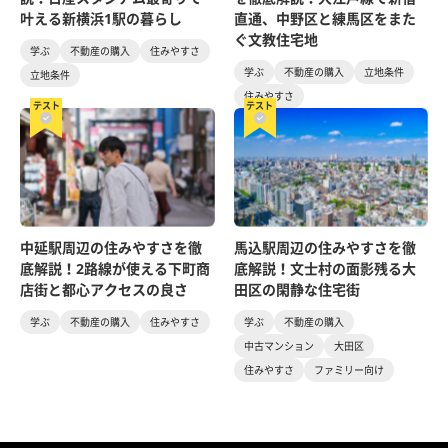
叶える新横浜1駅の暮らし
直通、中野区と練馬区をまた
ぐ文教住宅地
学ぶ
不動産の購入
住みやすさ
学ぶ
不動産の購入
立地条件
立地条件
住みやすさ
テスト
テスト
中延駅周辺の住みやすさを徹
馬込駅周辺の住みやすさを徹
底解説！2路線が使える下町商
底解説！文士村の面影残る大
店街と都心アクセスの良さ
田区の閑静な住宅街
学ぶ
不動産の購入
住みやすさ
学ぶ
不動産の購入
中古マンション
大田区
住みやすさ
ファミリー向け