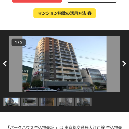
マンション指数の活用方法
1
/
5
「パークハウス牛込神楽坂 」は 東京都交通局大江戸線 牛込神楽