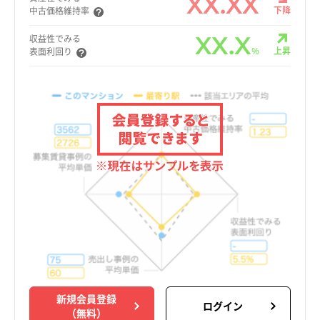
XX.XX
下降
中古価格維持率
XX.X
収益性でみる
%
上昇
表面利回り
新規会員登録
ログイン
（無料）