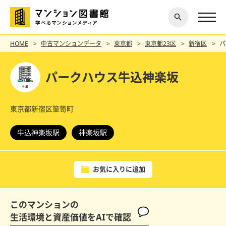
閉じ
探す
る
HOME
中古マンションデータ
東京都
東京都23区
新宿区
パ
パークハウス牛込神楽坂
東京都新宿区箪笥町
牛込神楽坂駅
神楽坂駅
お気に入りに追加
このマンションの
生活環境と資産価値をAIで確認