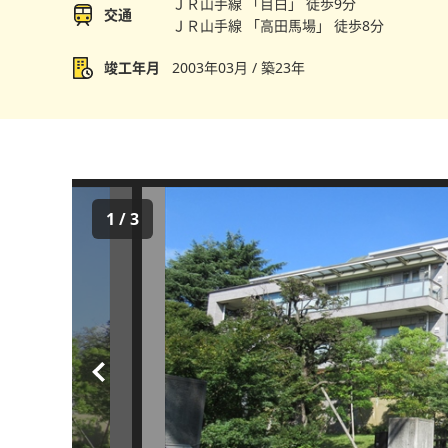
ＪＲ山手線 「目白」 徒歩9分
交通
ＪＲ山手線 「高田馬場」 徒歩8分
竣工年月
2003年03月 / 築23年
1
/
3