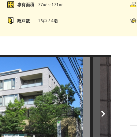
専有面積
77㎡～171㎡
総戸数
13戸 / 4階