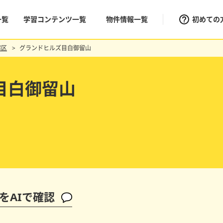
一覧
学習コンテンツ一覧
物件情報一覧
初めての
宿区
グランドヒルズ目白御留山
目白御留山
をAIで確認