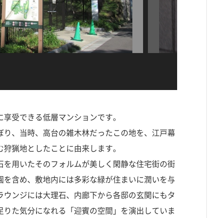
に享受できる低層マンションです。
ぼり、当時、高台の雑木林だったこの地を、江戸幕
む狩猟地としたことに由来します。
石を用いたそのフォルムが美しく閑静な住宅街の街
園を含め、敷地内には多彩な緑が住まいに潤いを与
ラウンジには大理石、内廊下から各邸の玄関にもタ
足りた気分になれる「迎賓の空間」を演出していま