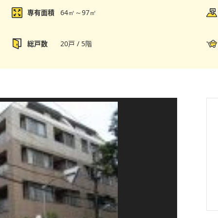
専有面積
64㎡～97㎡
総戸数
20戸 / 5階