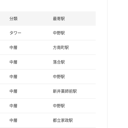
分類
最寄駅
タワー
中野駅
中層
方南町駅
中層
落合駅
中層
中野駅
中層
新井薬師前駅
中層
中野駅
中層
都立家政駅