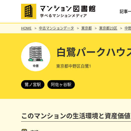
記事
HOME
中古マンションデータ
東京都
東京都23区
中
白鷺パークハウ
東京都中野区白鷺1
鷺ノ宮駅
阿佐ヶ谷駅
このマンションの
生活環境と資産価値