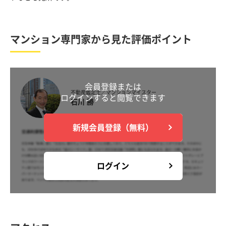
マンション専門家から見た評価ポイント
会員登録または
不動産鑑定士／マンションマイスター
ログインすると閲覧できます
石川 勝
新規会員登録（無料）
ログイン