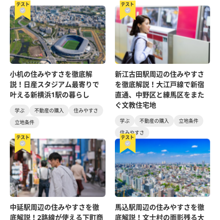
テスト
テスト
小机の住みやすさを徹底解
新江古田駅周辺の住みやすさ
説！日産スタジアム最寄りで
を徹底解説！大江戸線で新宿
叶える新横浜1駅の暮らし
直通、中野区と練馬区をまた
ぐ文教住宅地
学ぶ
不動産の購入
住みやすさ
学ぶ
不動産の購入
立地条件
立地条件
住みやすさ
テスト
テスト
中延駅周辺の住みやすさを徹
馬込駅周辺の住みやすさを徹
底解説！2路線が使える下町商
底解説！文士村の面影残る大