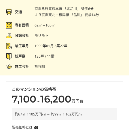
京浜急行電鉄本線 「北品川」 徒歩6分
交通
ＪＲ京浜東北・根岸線 「品川」 徒歩14分
専有面積
62㎡～105㎡
分譲会社
モリモト
竣工年月
1999年01月 / 築27年
総戸数
135戸 / 11階
施工会社
熊谷組
このマンションの価格帯
7,100
16,200
～
万円台
約67㎡：105万円/㎡～ 約99㎡：162万円/㎡
販売価格とは