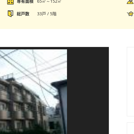
専有面積
65㎡～152㎡
総戸数
33戸 / 5階