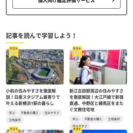
個人向け鑑定評価サービス
記事を読んで学習しよう！
テスト
テスト
小机の住みやすさを徹底解
新江古田駅周辺の住みやすさ
説！日産スタジアム最寄りで
を徹底解説！大江戸線で新宿
叶える新横浜1駅の暮らし
直通、中野区と練馬区をまた
ぐ文教住宅地
学ぶ
不動産の購入
住みやすさ
学ぶ
不動産の購入
立地条件
立地条件
住みやすさ
テスト
テスト