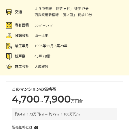
ＪＲ中央線 「阿佐ヶ谷」 徒歩17分
交通
西武鉄道新宿線 「鷺ノ宮」 徒歩10分
専有面積
55㎡～87㎡
分譲会社
山一土地
竣工年月
1996年11月 / 築29年
総戸数
45戸 / 8階
施工会社
大成建設
このマンションの価格帯
4,700
7,900
～
万円台
約64㎡：73万円/㎡～ 約79㎡：100万円/㎡
販売価格とは