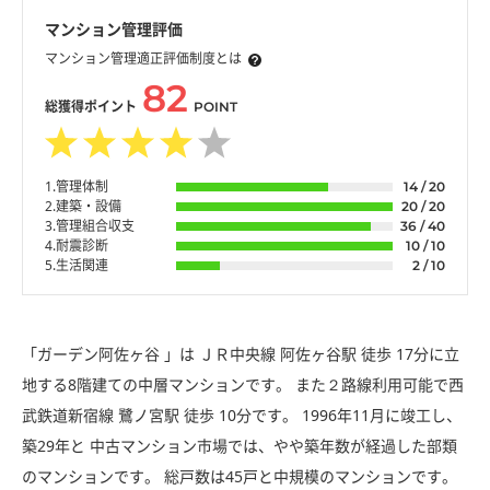
マンション管理評価
マンション管理適正評価制度とは
82
総獲得ポイント
POINT
1.管理体制
14 / 20
2.建築・設備
20 / 20
3.管理組合収支
36 / 40
4.耐震診断
10 / 10
5.生活関連
2 / 10
「ガーデン阿佐ヶ谷 」は ＪＲ中央線 阿佐ヶ谷駅 徒歩 17分に立
地する8階建ての中層マンションです。 また２路線利用可能で西
武鉄道新宿線 鷺ノ宮駅 徒歩 10分です。 1996年11月に竣工し、
築29年と 中古マンション市場では、やや築年数が経過した部類
のマンションです。 総戸数は45戸と中規模のマンションです。