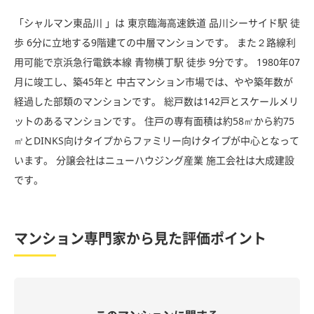
「シャルマン東品川 」は 東京臨海高速鉄道 品川シーサイド駅 徒
歩 6分に立地する9階建ての中層マンションです。 また２路線利
用可能で京浜急行電鉄本線 青物横丁駅 徒歩 9分です。 1980年07
月に竣工し、築45年と 中古マンション市場では、やや築年数が
経過した部類のマンションです。 総戸数は142戸とスケールメリ
ットのあるマンションです。 住戸の専有面積は約58㎡から約75
㎡とDINKS向けタイプからファミリー向けタイプが中心となって
います。 分譲会社はニューハウジング産業 施工会社は大成建設
です。
マンション専門家から見た評価ポイント