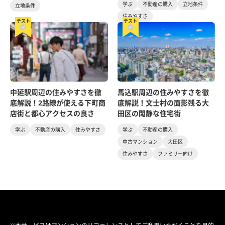
学ぶ
不動産の購入
立地条件
立地条件
住みやすさ
テスト
テスト
中延駅周辺の住みやすさを徹
馬込駅周辺の住みやすさを徹
底解説！2路線が使える下町商
底解説！文士村の面影残る大
店街と都心アクセスの良さ
田区の閑静な住宅街
学ぶ
不動産の購入
住みやすさ
学ぶ
不動産の購入
中古マンション
大田区
住みやすさ
ファミリー向け