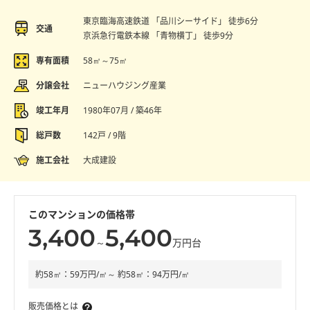
東京臨海高速鉄道 「品川シーサイド」 徒歩6分
交通
京浜急行電鉄本線 「青物横丁」 徒歩9分
専有面積
58㎡～75㎡
分譲会社
ニューハウジング産業
竣工年月
1980年07月 / 築46年
総戸数
142戸 / 9階
施工会社
大成建設
このマンションの価格帯
3,400
5,400
～
万円台
約58㎡：59万円/㎡～ 約58㎡：94万円/㎡
販売価格とは