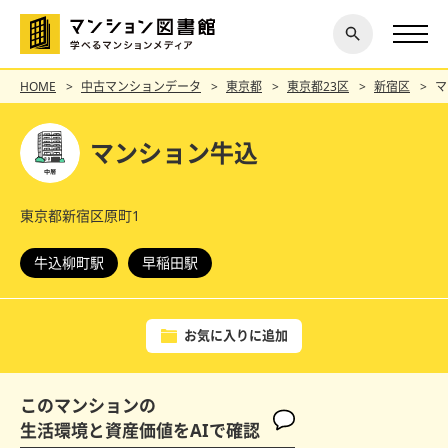
閉じ
探す
る
HOME
中古マンションデータ
東京都
東京都23区
新宿区
マ
マンション牛込
東京都新宿区原町1
牛込柳町駅
早稲田駅
お気に入りに追加
このマンションの
生活環境と資産価値をAIで確認