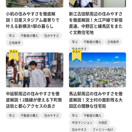
小机の住みやすさを徹底解
新江古田駅周辺の住みやすさ
説！日産スタジアム最寄りで
を徹底解説！大江戸線で新宿
叶える新横浜1駅の暮らし
直通、中野区と練馬区をまた
ぐ文教住宅地
学ぶ
不動産の購入
住みやすさ
学ぶ
不動産の購入
立地条件
立地条件
住みやすさ
テスト
テスト
中延駅周辺の住みやすさを徹
馬込駅周辺の住みやすさを徹
底解説！2路線が使える下町商
底解説！文士村の面影残る大
店街と都心アクセスの良さ
田区の閑静な住宅街
学ぶ
不動産の購入
住みやすさ
学ぶ
不動産の購入
中古マンション
大田区
住みやすさ
ファミリー向け