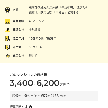
東京都交通局大江戸線 「牛込柳町」 徒歩3分
交通
東京地下鉄東西線 「早稲田」 徒歩8分
専有面積
49㎡～72㎡
分譲会社
土地興業
竣工年月
1968年04月 / 築58年
総戸数
59戸 / 8階
施工会社
熊谷組
このマンションの価格帯
3,400
6,200
～
万円台
約49㎡：69万円/㎡～ 約72㎡：87万円/㎡
販売価格とは