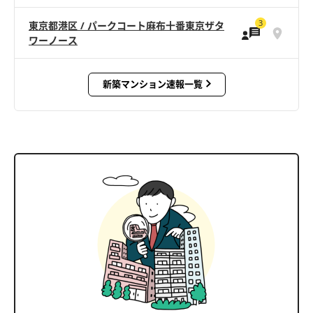
3
東京都港区 / パークコート麻布十番東京ザタ
ワーノース
新築マンション速報一覧