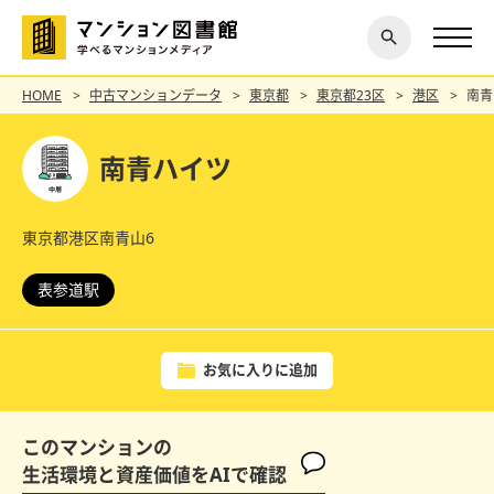
閉じ
探す
る
HOME
中古マンションデータ
東京都
東京都23区
港区
南青
南青ハイツ
東京都港区南青山6
表参道駅
お気に入りに追加
このマンションの
生活環境と資産価値をAIで確認