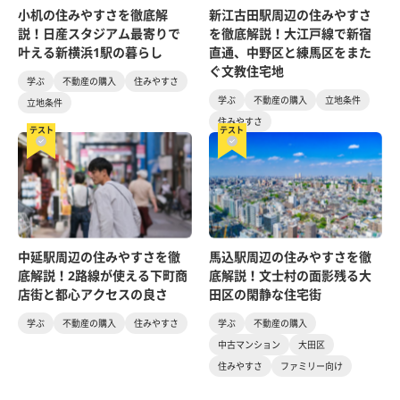
小机の住みやすさを徹底解
新江古田駅周辺の住みやすさ
説！日産スタジアム最寄りで
を徹底解説！大江戸線で新宿
叶える新横浜1駅の暮らし
直通、中野区と練馬区をまた
ぐ文教住宅地
学ぶ
不動産の購入
住みやすさ
学ぶ
不動産の購入
立地条件
立地条件
住みやすさ
テスト
テスト
中延駅周辺の住みやすさを徹
馬込駅周辺の住みやすさを徹
底解説！2路線が使える下町商
底解説！文士村の面影残る大
店街と都心アクセスの良さ
田区の閑静な住宅街
学ぶ
不動産の購入
住みやすさ
学ぶ
不動産の購入
中古マンション
大田区
住みやすさ
ファミリー向け