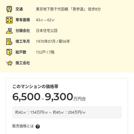
交通
東京地下鉄千代田線 「表参道」 徒歩8分
専有面積
43㎡～62㎡
分譲会社
日本住宅公団
竣工年月
1970年07月 / 築56年
総戸数
152戸 / 7階
施工会社
このマンションの価格帯
6,500
9,300
～
万円台
約42㎡：154万円/㎡～ 約45㎡：204万円/㎡
販売価格とは