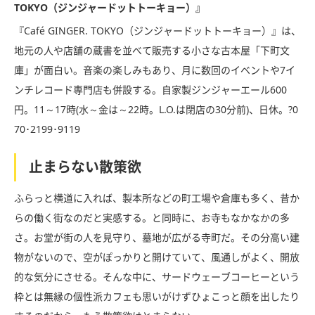
TOKYO（ジンジャードットトーキョー）』
『Café GINGER. TOKYO（ジンジャードットトーキョー）』は、
地元の人や店舗の蔵書を並べて販売する小さな古本屋「下町文
庫」が面白い。音楽の楽しみもあり、月に数回のイベントや7イ
ンチレコード専門店も併設する。自家製ジンジャーエール600
円。11～17時(水～金は～22時。L.O.は閉店の30分前)、日休。?0
70･2199･9119
止まらない散策欲
ふらっと横道に入れば、製本所などの町工場や倉庫も多く、昔か
らの働く街なのだと実感する。と同時に、お寺もなかなかの多
さ。お堂が街の人を見守り、墓地が広がる寺町だ。その分高い建
物がないので、空がぽっかりと開けていて、風通しがよく、開放
的な気分にさせる。そんな中に、サードウェーブコーヒーという
枠とは無縁の個性派カフェも思いがけずひょこっと顔を出したり