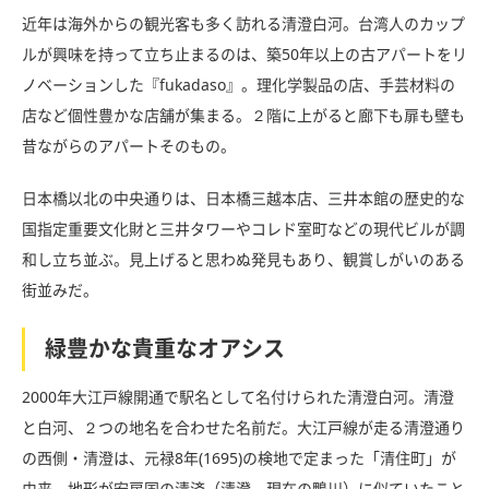
近年は海外からの観光客も多く訪れる清澄白河。台湾人のカップ
ルが興味を持って立ち止まるのは、築50年以上の古アパートをリ
ノベーションした『fukadaso』。理化学製品の店、手芸材料の
店など個性豊かな店舗が集まる。２階に上がると廊下も扉も壁も
昔ながらのアパートそのもの。
日本橋以北の中央通りは、日本橋三越本店、三井本館の歴史的な
国指定重要文化財と三井タワーやコレド室町などの現代ビルが調
和し立ち並ぶ。見上げると思わぬ発見もあり、観賞しがいのある
街並みだ。
緑豊かな貴重なオアシス
2000年大江戸線開通で駅名として名付けられた清澄白河。清澄
と白河、２つの地名を合わせた名前だ。大江戸線が走る清澄通り
の西側・清澄は、元禄8年(1695)の検地で定まった「清住町」が
由来。地形が安房国の清済（清澄。現在の鴨川）に似ていたこと