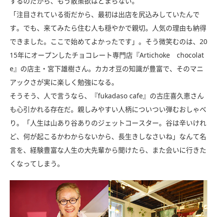
するのだから、もう散策欲はとまらない。
「注目されている街だから、最初は出店を尻込みしていたんで
す。でも、来てみたら住む人も穏やかで親切。人気の理由も納得
できました。ここで始めてよかったです」。そう微笑むのは、20
15年にオープンしたチョコレート専門店『Artichoke chocolat
e』の店主・宮下雄樹さん。カカオ豆の知識が豊富で、そのマニ
アックさが実に楽しく勉強になる。
そうそう、人で言うなら、『fukadaso cafe』の古庄喜久恵さん
も心引かれる存在だ。親しみやすい人柄についつい弾むおしゃべ
り。「人生は山あり谷ありのジェットコースター。谷は辛いけれ
ど、何が起こるかわからないから、長生きしなさいね」なんて名
言を、経験豊富な人生の大先輩から聞けたら、また会いに行きた
くなってしまう。