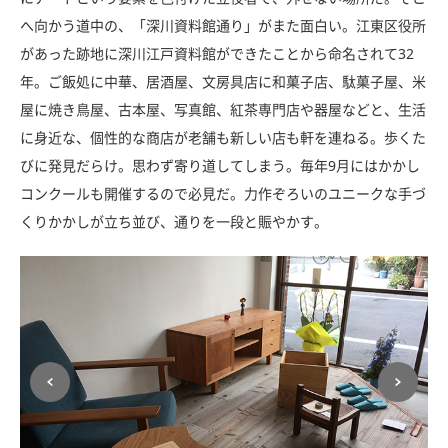
へ向かう道中の、「深川資料館通り」がまた面白い。江東区役所
があった跡地に深川江戸資料館ができたことから命名されて32
年。ご飯処に中華、居酒屋、文房具店に和菓子店、駄菓子屋、米
屋に焼き鳥屋、古本屋、写真館、紅茶専門店や器屋などと、生活
に身近な、個性的な商店が老舗も新しい店も軒を連ねる。歩くた
びに発見だらけ。思わず寄り道してしまう。毎年9月にはかかし
コンクールも開催するので必見だ。力作ぞろいのユニークな手づ
くりかかしが立ち並び、通りを一段と賑やかす。