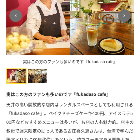
ん」
実はこの方のファンも多いのです『fukadaso cafe』
月
実はこの方のファンも多いのです『fukadaso cafe』
天井の高い開放的な店内はレンタルスペースとしても利用される
『fukadaso cafe』。ベイクドチーズケーキ400円、アイスラテ5
00円などおすすめメニューは多いが、お店の人も魅力的。店主の
叔母で週末限定の助っ人である古庄喜久恵さんは、台湾で学んだ
後アメリカに30年移住したという、粋でユーモアある国際人だ。