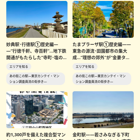
妙典駅･行徳駅①歴史編―
たまプラーザ駅①歴史編――
―“行徳千軒、寺百軒”…地下鉄
東急の源流･田園都市の集大
開通がもたらした“寺町･塩の
成…“理想の郊外”が“金妻タウ
町”から住宅地への...
ン”になるまで(横...
エリアを知る
エリアを知る
あの街この駅―東京カンテイ・マン
あの街この駅―東京カンテイ・マン
ション調査員流の街歩き―
ション調査員流の街歩き―
約1,300戸を備えた複合型マン
金町駅――若さみなぎる下町