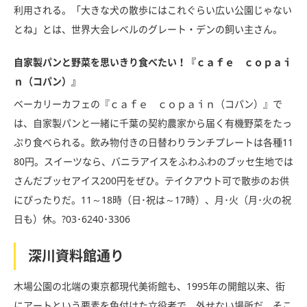
利用される。「大きな犬の散歩にはこれぐらい広い公園じゃない
とね」とは、世界大会レベルのグレート・デンの飼い主さん。
自家製パンと野菜を思いきり食べたい！『ｃａｆｅ ｃｏｐａｉ
ｎ（コパン）』
ベーカリーカフェの『ｃａｆｅ ｃｏｐａｉｎ（コパン）』で
は、自家製パンと一緒に千葉の契約農家から届く有機野菜をたっ
ぷり食べられる。飲み物付きの日替わりランチプレートは各種11
80円。スイーツなら、バニラアイスをふわふわのブッセ生地では
さんだブッセアイス200円をぜひ。テイクアウト可で散歩のお供
にぴったりだ。11～18時（日･祝は～17時）、月･火（月･火の祝
日も）休。?03･6240･3306
深川資料館通り
木場公園の北端の東京都現代美術館も、1995年の開館以来、街
にアートという要素を色付けた立役者で、外せない場所だ。そこ