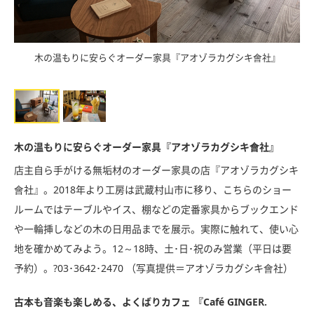
（ジ
木の温もりに安らぐオーダー家具『アオゾラカグシキ會社』
古
木の温もりに安らぐオーダー家具『アオゾラカグシキ會社』
店主自ら手がける無垢材のオーダー家具の店『アオゾラカグシキ
會社』。2018年より工房は武蔵村山市に移り、こちらのショー
ルームではテーブルやイス、棚などの定番家具からブックエンド
や一輪挿しなどの木の日用品までを展示。実際に触れて、使い心
地を確かめてみよう。12～18時、土･日･祝のみ営業（平日は要
予約）。?03･3642･2470 （写真提供＝アオゾラカグシキ會社）
古本も音楽も楽しめる、よくばりカフェ 『Café GINGER.