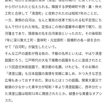
から付けられたと伝えられる。隣接する伊勢崎町や西・裏・仲大
工町と合併して「清澄町」と改称されたのは昭和7年のことだ。
一方、東側の白河は、なんと寛政の改革で知られる松平定信にち
なんで付けられた地名。定信はこの地の霊巌寺の墓所で眠り、白
河藩主であり、隠居後の名を白河楽翁といったのだ。その後昭和
7年に深川東大工町・霊岸町・元加賀町・扇橋町の各一部を合わ
せて「白河町」が誕生したという。
そんな江戸の面影が残る街の、不動の名所といえば、やはり清澄
庭園だろう。江戸時代の大名下屋敷の庭園をもとに造成されたと
いう回遊式林泉庭園で、東京都の名勝。けれども、そのお隣の
「清澄公園」も日本庭園の風情を気軽に楽しめ、かつ大きな芝生
広場もあっておすすめだ。実はもとは１つの庭園。関東大震災で
破損の少なかった東半分が昭和７年より清澄庭園に、西半分だっ
た清澄公園は昭和52年に開放されたとか。緑豊かな貴重なオアシ
スだ。