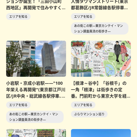
ションが誕生！「三田小山町
人情タワマンストリート(東京
西地区」再開発で住みやすく
都葛飾区/JR常磐線各駅停車・
災害に強い街に
京成金町線)
エリアを知る
エリアを知る
あの街この駅―東京カンテイ・マン
ション調査員流の街歩き―
小岩駅・京成小岩駅――"100
【根津～谷中】「谷根千」の
年栄える再開発"(東京都江戸川
一角「根津」は街歩きの定
区/JR中央・総武線各駅停車､京
番。門前町から東京大学を経
成本線)...
て、ハイライトは不忍池に...
エリアを知る
エリアを知る
あの街この駅―東京カンテイ・マン
ぶらりマンション巡り
ション調査員流の街歩き―