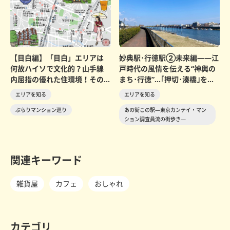
【目白編】「目白」エリアは
妙典駅･行徳駅②未来編――江
何故ハイソで文化的？山手線
戸時代の風情を伝える“神輿の
内屈指の優れた住環境！その
まち･行徳”…｢押切･湊橋｣を心
ルーツを紐解いて、歴史...
待ちにする“...
エリアを知る
エリアを知る
ぶらりマンション巡り
あの街この駅―東京カンテイ・マン
ション調査員流の街歩き―
関連キーワード
雑貨屋
カフェ
おしゃれ
カテゴリ