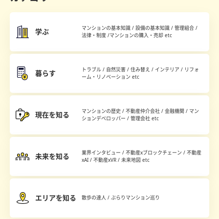
マンションの基本知識 / 設備の基本知識 / 管理組合 /
学ぶ
法律・制度 /マンションの購入・売却 etc
トラブル / 自然災害 / 住み替え / インテリア / リフォ
暮らす
ーム・リノベーション etc
マンションの歴史 / 不動産仲介会社 / 金融機関 / マン
現在を知る
ションデベロッパー / 管理会社 etc
業界インタビュー / 不動産xブロックチェーン / 不動産
未来を知る
xAI / 不動産xVR / 未来地図 etc
エリアを知る
散歩の達人 / ぶらりマンション巡り