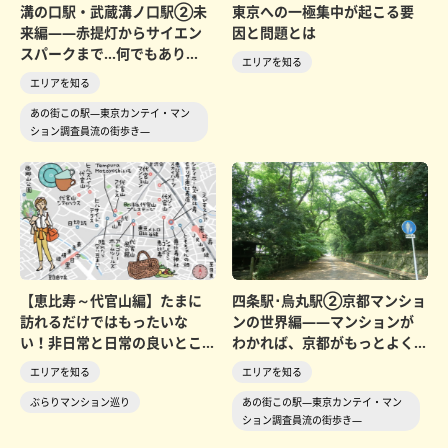
溝の口駅・武蔵溝ノ口駅②未
東京への一極集中が起こる要
来編――赤提灯からサイエン
因と問題とは
スパークまで…何でもあり
エリアを知る
の“田園都市線のオアシス...
エリアを知る
あの街この駅―東京カンテイ・マン
ション調査員流の街歩き―
【恵比寿～代官山編】たまに
四条駅･烏丸駅②京都マンショ
訪れるだけではもったいな
ンの世界編――マンションが
い！非日常と日常の良いとこ
わかれば、京都がもっとよく
どり。非日常と日常の良い...
わかる…京都の街をマ...
エリアを知る
エリアを知る
ぶらりマンション巡り
あの街この駅―東京カンテイ・マン
ション調査員流の街歩き―