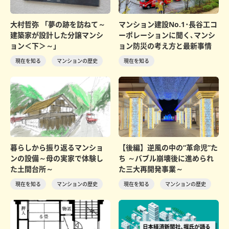
大村哲弥 「夢の跡を訪ねて～
マンション建設No.1･長谷工コ
建築家が設計した分譲マンシ
ーポレーションに聞く､マンシ
ョン＜下＞～」
ョン防災の考え方と最新事情
現在を知る
マンションの歴史
現在を知る
暮らしから振り返るマンショ
【後編】逆風の中の“革命児”た
ンの設備～母の実家で体験し
ち ～バブル崩壊後に進められ
た土間台所～
た三大再開発事業～
現在を知る
マンションの歴史
現在を知る
マンションの歴史