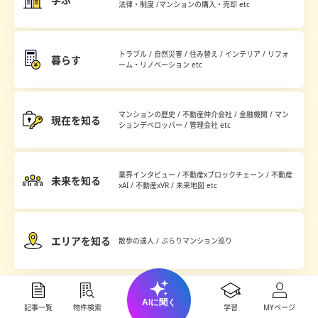
法律・制度 /マンションの購入・売却 etc
トラブル / 自然災害 / 住み替え / インテリア / リフォ
暮らす
ーム・リノベーション etc
マンションの歴史 / 不動産仲介会社 / 金融機関 / マン
現在を知る
ションデベロッパー / 管理会社 etc
業界インタビュー / 不動産xブロックチェーン / 不動産
未来を知る
xAI / 不動産xVR / 未来地図 etc
エリアを知る
散歩の達人 / ぶらりマンション巡り
AIに聞く
記事一覧
物件検索
学習
MYページ