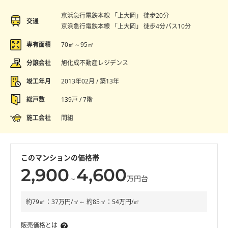
京浜急行電鉄本線 「上大岡」 徒歩20分
交通
京浜急行電鉄本線 「上大岡」 徒歩4分バス10分
専有面積
70㎡～95㎡
分譲会社
旭化成不動産レジデンス
竣工年月
2013年02月 / 築13年
総戸数
139戸 / 7階
施工会社
間組
このマンションの価格帯
2,900
4,600
～
万円台
約79㎡：37万円/㎡～ 約85㎡：54万円/㎡
販売価格とは