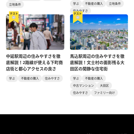
学ぶ
不動産の購入
立地条件
立地条件
住みやすさ
テスト
テスト
中延駅周辺の住みやすさを徹
馬込駅周辺の住みやすさを徹
底解説！2路線が使える下町商
底解説！文士村の面影残る大
店街と都心アクセスの良さ
田区の閑静な住宅街
学ぶ
不動産の購入
住みやすさ
学ぶ
不動産の購入
中古マンション
大田区
住みやすさ
ファミリー向け