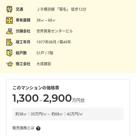
交通
ＪＲ横浜線 「菊名」 徒歩12分
専有面積
38㎡～68㎡
分譲会社
世界貿易センタービル
竣工年月
1977年08月 / 築49年
総戸数
51戸 / 7階
施工会社
大成建設
このマンションの価格帯
1,300
2,900
～
万円台
約38㎡：35万円/㎡～ 約68㎡：42万円/㎡
販売価格とは