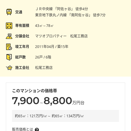
ＪＲ中央線 「阿佐ヶ谷」 徒歩4分
交通
東京地下鉄丸ノ内線 「南阿佐ヶ谷」 徒歩7分
専有面積
43㎡～78㎡
分譲会社
マツオプロパティー 松尾工務店
竣工年月
2011年04月 / 築15年
総戸数
26戸 / 6階
施工会社
松尾工務店
このマンションの価格帯
7,900
8,800
～
万円台
約65㎡：121万円/㎡～ 約65㎡：134万円/㎡
販売価格とは