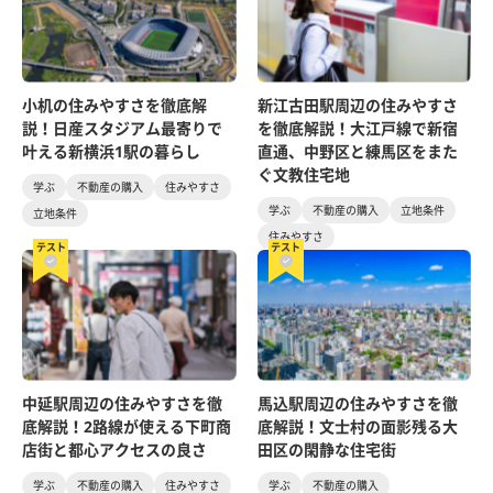
小机の住みやすさを徹底解
新江古田駅周辺の住みやすさ
説！日産スタジアム最寄りで
を徹底解説！大江戸線で新宿
叶える新横浜1駅の暮らし
直通、中野区と練馬区をまた
ぐ文教住宅地
学ぶ
不動産の購入
住みやすさ
学ぶ
不動産の購入
立地条件
立地条件
住みやすさ
テスト
テスト
中延駅周辺の住みやすさを徹
馬込駅周辺の住みやすさを徹
底解説！2路線が使える下町商
底解説！文士村の面影残る大
店街と都心アクセスの良さ
田区の閑静な住宅街
学ぶ
不動産の購入
住みやすさ
学ぶ
不動産の購入