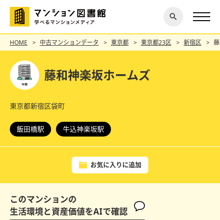
閉じ
探す
る
HOME
中古マンションデータ
東京都
東京都23区
新宿区
藤
藤和神楽坂ホームズ
東京都新宿区袋町
飯田橋駅
牛込神楽坂駅
お気に入りに追加
このマンションの
生活環境と資産価値をAIで確認