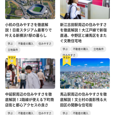
小机の住みやすさを徹底解
新江古田駅周辺の住みやすさ
説！日産スタジアム最寄りで
を徹底解説！大江戸線で新宿
叶える新横浜1駅の暮らし
直通、中野区と練馬区をまた
ぐ文教住宅地
学ぶ
不動産の購入
住みやすさ
学ぶ
不動産の購入
立地条件
立地条件
住みやすさ
テスト
テスト
中延駅周辺の住みやすさを徹
馬込駅周辺の住みやすさを徹
底解説！2路線が使える下町商
底解説！文士村の面影残る大
店街と都心アクセスの良さ
田区の閑静な住宅街
学ぶ
不動産の購入
住みやすさ
学ぶ
不動産の購入