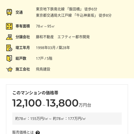
東京地下鉄南北線 「飯田橋」 徒歩6分
交通
東京都交通局大江戸線 「牛込神楽坂」 徒歩8分
専有面積
78㎡～95㎡
分譲会社
藤和不動産 エフティー都市開発
竣工年月
1998年03月 / 築28年
総戸数
17戸 / 5階
施工会社
飛鳥建設
このマンションの価格帯
12,100
13,800
～
万円台
約78㎡：155万円/㎡～ 約78㎡：177万円/㎡
販売価格とは