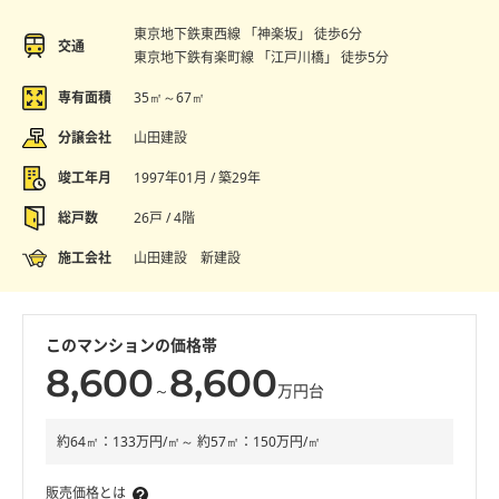
東京地下鉄東西線 「神楽坂」 徒歩6分
交通
東京地下鉄有楽町線 「江戸川橋」 徒歩5分
専有面積
35㎡～67㎡
分譲会社
山田建設
竣工年月
1997年01月 / 築29年
総戸数
26戸 / 4階
施工会社
山田建設 新建設
このマンションの価格帯
8,600
8,600
～
万円台
約64㎡：133万円/㎡～ 約57㎡：150万円/㎡
販売価格とは