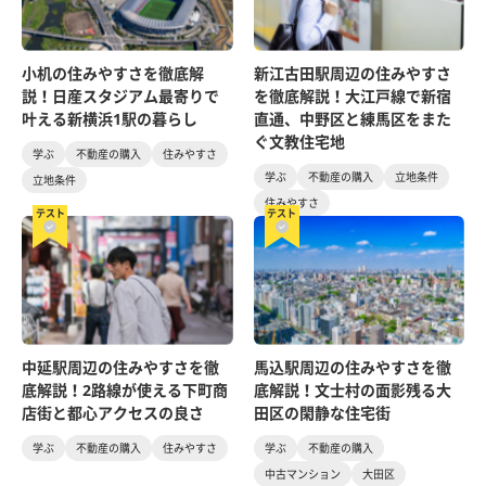
小机の住みやすさを徹底解
新江古田駅周辺の住みやすさ
説！日産スタジアム最寄りで
を徹底解説！大江戸線で新宿
叶える新横浜1駅の暮らし
直通、中野区と練馬区をまた
ぐ文教住宅地
学ぶ
不動産の購入
住みやすさ
学ぶ
不動産の購入
立地条件
立地条件
住みやすさ
テスト
テスト
中延駅周辺の住みやすさを徹
馬込駅周辺の住みやすさを徹
底解説！2路線が使える下町商
底解説！文士村の面影残る大
店街と都心アクセスの良さ
田区の閑静な住宅街
学ぶ
不動産の購入
住みやすさ
学ぶ
不動産の購入
中古マンション
大田区